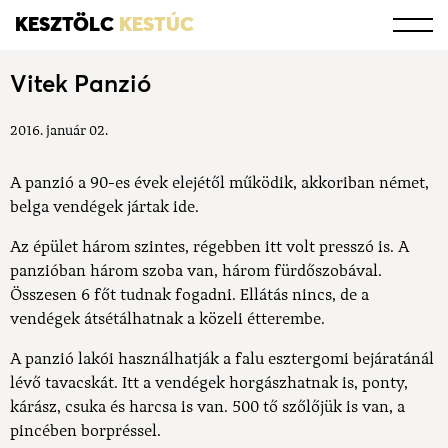
KESZTÖLC
KESTÚC
Vitek Panzió
2016. január 02.
A panzió a 90-es évek elejétől működik, akkoriban német,
belga vendégek jártak ide.
Az épület három szintes, régebben itt volt presszó is. A
panzióban három szoba van, három fürdőszobával.
Összesen 6 főt tudnak fogadni. Ellátás nincs, de a
vendégek átsétálhatnak a közeli étterembe.
A panzió lakói használhatják a falu esztergomi bejáratánál
lévő tavacskát. Itt a vendégek horgászhatnak is, ponty,
kárász, csuka és harcsa is van. 500 tő szőlőjük is van, a
pincében borpréssel.