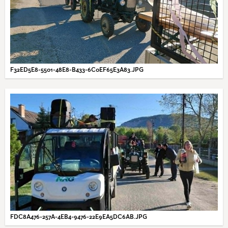
F32ED5E8-5501-48E8-B433-6C0EF65E3A83.JPG
FDC8A476-257A-4EB4-9476-22E9EA5DC6AB.JPG