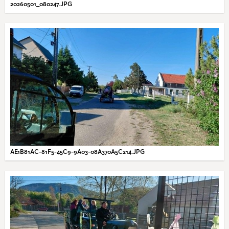
20260501_080247.JPG
AE1B81AC-81F5-45C9-9A03-08A370A5C214.JPG