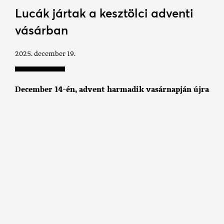
Lucák jártak a kesztölci adventi
vásárban
2025. december 19.
December 14-én, advent harmadik vasárnapján újra
vásárt rendeztek a községi klub udvarán.
A
rendezvény legmeghittebb pillanataként fellobbant
az adventi koszorú harmadik gyertyájának lángja.
Múlt vasárnap 15 órakor nyílt meg a vásár a községi
klubban és az udvarán, ahol finomságok, forralt tea
és forralt bor is várta az érdeklődőket. Ezúttal az
óvodapedagógusok tartottak kézműves foglalkozást
a gyermekeknek az épületben, többen kértek henna
festést is.