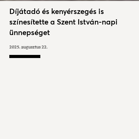
Díjátadó és kenyérszegés is
színesítette a Szent István-napi
ünnepséget
2025. augusztus 22.
Kesztölc Község Önkormányzata idén augusztus 19-
én tartotta meg államalapító Szent István királyunk
és a magyar államiság ünnepét a községi klub
udvarán. A rendezvényen díjakat is átadtak, és
megszegték az új kenyeret.
Az ünnepségen Hertlik Médea Mónika, a művelődési
ház vezetője köszöntötte Erős Gábor országgyűlési
képviselőt, majd elmondta, hogy augusztus 20-a
nemcsak a történelmünkről, hanem rólunk, itt élő,