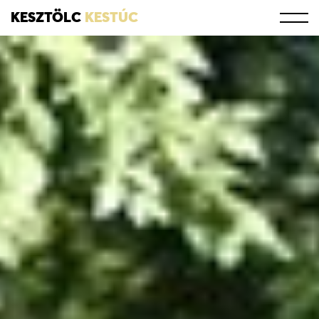
KESZTÖLC
KESTÚC