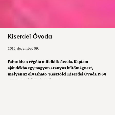
Kiserdei Óvoda
2015. december 09.
Falunkban régóta működik óvoda. Kaptam
ajándékba egy nagyon aranyos hűtőmágnest,
melyen az olvasható "Kesztölci Kiserdei Óvoda 1964
- 2014 ". Kik készítették ezt?
A hűtőmágnest óvodánk dolgozói készítették, ezt
kapták ajándékba azok, akik elfogadták
meghívásunkat az óvoda 50. születésnapjára.
Településünkön 1935-től működik óvoda. Akkoriban