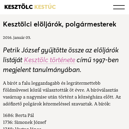
KESZTÖLC
KESTÚC
Kesztölci elöljárók, polgármesterek
2016. január 03.
Petrik József gyűjtötte össze az előljárók
listáját
Kesztölc története
című 1997-ben
megjelent tanulmányában.
A bírót a falu leggazdagabb és legrátermettebb
földművesei közül választották öt évre. A bíróválasztás
vasárnap a nagymise után történt a községháza előtt. Az
adófizető polgárok kézemeléssel szavaztak. A bírók:
1686: Berta Pál
1736: Simonek József