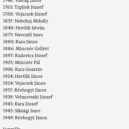
1748: Vastag János
1763: Trpilek József
1788: Vojacsek József
1837: Nebehaj Mihály
1848: Hertlik István
1873: Navratil Imre
1880: Kara János
1886: Minczér Gellért
1897: Radovics József
1903: Minczér Pál
1906: Kara Gusztáv
1924: Hertlik János
1924: Vojacsek János
1937: Révhegyi János
1939: Velmovszki József
1943: Kara József
1945: Síksági Imre
1949: Révhegyi János