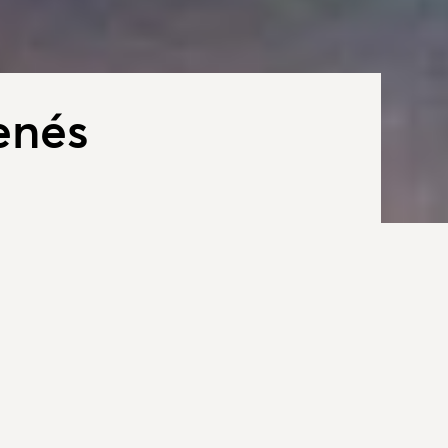
enés
 sűrű erdők mindenki számára kínálnak
klamászók, paplanernyősök, hegyi biciklisták,
t helye Kesztölc és környéke.
Webo
ARIAD
http
DUNA-
2016-
http