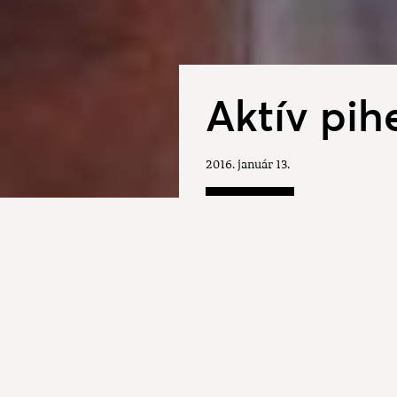
Aktív pih
2016. január 13.
A sziklás hegyek, barlangok,
kalandokat. Barlangászok, szi
vadászok és horgászok kedvel