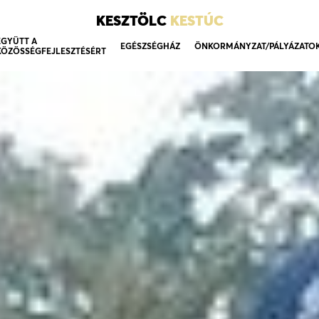
KESZTÖLC
KESTÚC
EGYÜTT A
EGÉSZSÉGHÁZ
ÖNKORMÁNYZAT/PÁLYÁZATO
KÖZÖSSÉGFEJLESZTÉSÉRT