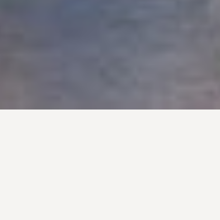
ldalak Kesztölcről
NE BARLANGÁSZ EGYESÜLET
://ariadneegyesulet.hu/index.php/...
IPOLY NEMZETI PARK PROGRAMOK
BAN
://www.dunaipoly.hu/hu/esemenyek?...