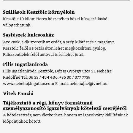
Szállások Kesztölc környékén
Kesztölc 10 kilométeres körzetében közel húsz szállásból
válogathatunk.
Sasfészek kulcsosház
Azoknak, akik szeretik az erdőt, a szép kilátást és a magányt.
Kesztölc felől a Postás úton lehet megközelíteni gyalog,
Pilisszentlélek felől autóval is fel lehet jutni.
Pilis Ingatlaniroda
Pilis Ingatlaniroda Kesztölc, Dózsa György utca 31. Nebehaj
Rudolfné Tel: 06 33 / 484 486, +36 30 / 377 7739
www.nebehaj.ingatlan.com E-mail: nebehajne@vnet.hu
Vitek Panzió
Tájékoztató a régi, könyv formátumú
személyazonosító igazolványok kötelező cseréjéről
A kötelezettség nem életkorhoz, hanem az igazolvány kiállításának
időpontjához kötött.