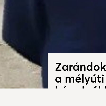
Zarándokl
a mélyúti
kápolnák
2026. május 15.