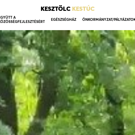
KESZTÖLC
KESTÚC
EGYÜTT A
EGÉSZSÉGHÁZ
ÖNKORMÁNYZAT/PÁLYÁZATO
KÖZÖSSÉGFEJLESZTÉSÉRT