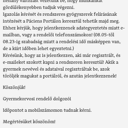
néhány változást vezetünk be, hogy munkánkat
gördülékenyebben tudjuk végezni.
Igazolás kérését és rendszeres gyógyszerek felírásának
intézését a Páciens Portálon keresztül tehetik majd meg.
Ehhez kérjük, hogy jelentkezzenek adategyeztetés miatt e-
mailban, vagy a rendelői telefonszámokon! (08.05-től
08.23-ig szabadság miatt a rendelési idő másképpen van,
de a kiírt időben lehet egyeztetni.)
Kérésünk, hogy az is jelentkezzen, aki már regisztrált, és
e-maileket szokott kapni a rendszeren keresztül! Akik a
gyermek nevével és adataival regisztráltak be, azok
töröljék magukat a portálról, és azután jelentkezzenek!
Köszönjük!
Gyermekorvosi rendelő dolgozói
Időpontot a mobilszámomon tudnak kérni.
Megértésüket köszönöm!