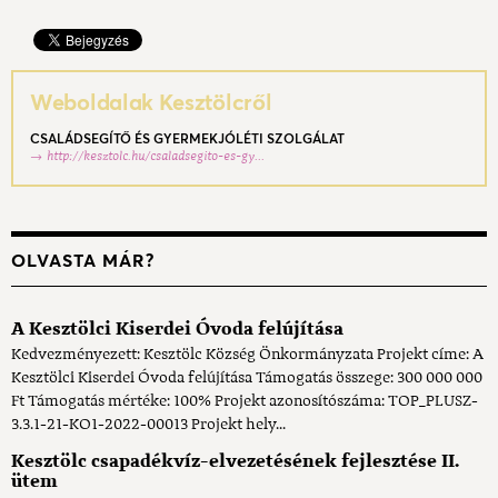
Weboldalak Kesztölcről
CSALÁDSEGÍTŐ ÉS GYERMEKJÓLÉTI SZOLGÁLAT
http://kesztolc.hu/csaladsegito-es-gy...
OLVASTA MÁR?
A Kesztölci Kiserdei Óvoda felújítása
Kedvezményezett: Kesztölc Község Önkormányzata Projekt címe: A
Kesztölci Kiserdei Óvoda felújítása Támogatás összege: 300 000 000
Ft Támogatás mértéke: 100% Projekt azonosítószáma: TOP_PLUSZ-
3.3.1-21-KO1-2022-00013 Projekt hely...
Kesztölc csapadékvíz-elvezetésének fejlesztése II.
ütem