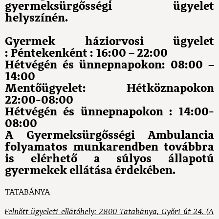
gyermeksürgősségi ügyelet
helyszínén.
Gyermek háziorvosi ügyelet
: Péntekenként : 16:00 – 22:00
Hétvégén és ünnepnapokon: 08:00 –
14:00
Mentőügyelet: Hétköznapokon
22:00-08:00
Hétvégén és ünnepnapokon : 14:00-
08:00
A Gyermeksürgősségi Ambulancia
folyamatos munkarendben továbbra
is elérhető a súlyos állapotú
gyermekek ellátása érdekében.
TATABÁNYA
Felnőtt ügyeleti ellátóhely: 2800 Tatabánya, Győri út 24. (A