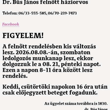
Dr. Bús János felnőtt háziorvos
Telefon: 06/33-555-585, 06/70-219-7473
Facebook
FIGYELEM!
A felnőtt rendelésben kis változás
lesz. 2026.08.08.-án, szombaton
ledolgozós munkanap lesz, ekkor
dolgozzuk le a 08. 21, pénteki napot.
Ezen a napon 8-11 óra között lesz
rendelés.
Keddi, csütörtöki napokon 16 óra után
csak előjegyzett beteget fogadunk.
Az ügyelet száma továbbra is 1830.
dr. Bús János