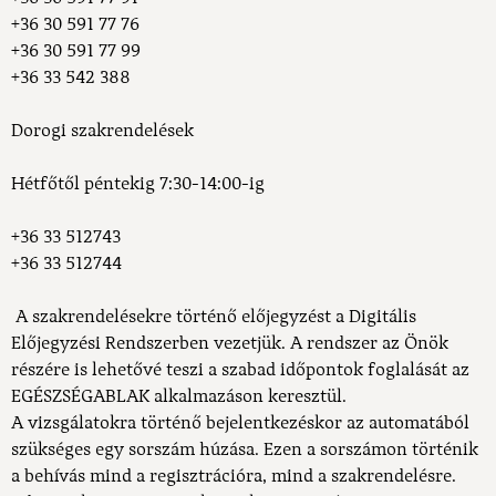
+36 30 591 77 76
+36 30 591 77 99
+36 33 542 388
Dorogi szakrendelések
Hétfőtől péntekig 7:30-14:00-ig
+36 33 512743
+36 33 512744
A szakrendelésekre történő előjegyzést a Digitális
Előjegyzési Rendszerben vezetjük. A rendszer az Önök
részére is lehetővé teszi a szabad időpontok foglalását az
EGÉSZSÉGABLAK alkalmazáson keresztül.
A vizsgálatokra történő bejelentkezéskor az automatából
szükséges egy sorszám húzása. Ezen a sorszámon történik
a behívás mind a regisztrációra, mind a szakrendelésre.