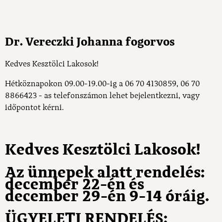
Dr. Vereczki Johanna fogorvos
Kedves Kesztölci Lakosok!
Hétköznapokon 09.00-19.00-ig a
06 70 4130859, 06 70
8866423
- as telefonszámon lehet bejelentkezni, vagy
időpontot kérni.
Kedves Kesztölci Lakosok!
Az ünnepek alatt rendelés:
december 22-én és
december 29-én 9-14 óráig.
ÜGYELETI RENDELÉS: