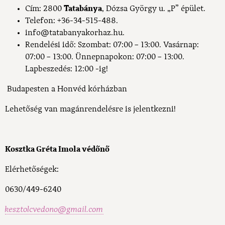
Cím: 2800
Tatabánya
, Dózsa György u. „P” épület.
Telefon: +36-34-515-488.
info@tatabanyakorhaz.hu.
Rendelési idő: Szombat: 07:00 – 13:00. Vasárnap:
07:00 – 13:00. Ünnepnapokon: 07:00 – 13:00.
Lapbeszedés: 12:00 -ig!
Budapesten a Honvéd kórházban
Lehetőség van magánrendelésre is jelentkezni!
Kosztka Gréta Imola
v
édőnő
Elérhetőségek:
0630/449-6240
kesztolcvedono@gmail.com