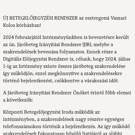
ÚJ BETEGELŐJEGYZÉSI RENDSZER az esztergomi Vaszari
Kolos kórházban!
2024 februárjától Intézményünkben is bevezetésre került
az ún. Járóbeteg Irányítási Rendszer (JIR), melybe a
szakrendelések bevonása folyamatos. Ennek része a
Digitális Előjegyzési Rendszer is, célunk, hogy 2024. július
1-ig az Intézmény szinte összes járóbeteg szakrendelése
így működjön, ezzel megkönnyítve a szakrendelésekre
történő bejelentkezést, csökkentve a várakozási időt.
A Járóbeteg Irányítási Rendszer Önöket érintő főbb elemei
a következők:
Központi Betegelőjegyzési Iroda működik az
intézményben, a szakrendelések nagy részére egységes
telefonszámokon történik a bejelentkezés. Az így működő
szakrendelések fokozatosan bővülő listájáról az alábbi