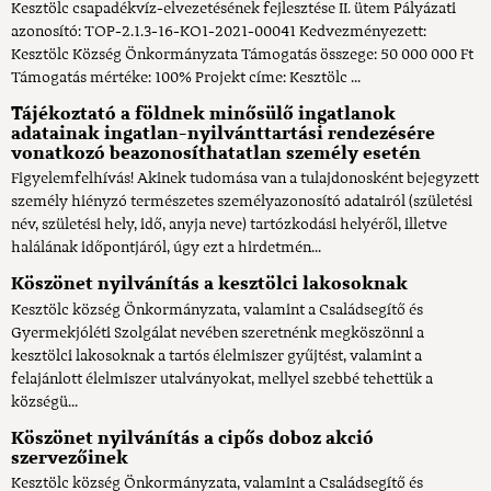
Kesztölc csapadékvíz-elvezetésének fejlesztése II. ütem Pályázati
azonosító: TOP-2.1.3-16-KO1-2021-00041 Kedvezményezett:
Kesztölc Község Önkormányzata Támogatás összege: 50 000 000 Ft
Támogatás mértéke: 100% Projekt címe: Kesztölc ...
Tájékoztató a földnek minősülő ingatlanok
adatainak ingatlan-nyilvánttartási rendezésére
vonatkozó beazonosíthatatlan személy esetén
Figyelemfelhívás! Akinek tudomása van a tulajdonosként bejegyzett
személy hiényzó természetes személyazonosító adatairól (születési
név, születési hely, idő, anyja neve) tartózkodási helyéről, illetve
halálának időpontjáról, úgy ezt a hirdetmén...
Köszönet nyilvánítás a kesztölci lakosoknak
Kesztölc község Önkormányzata, valamint a Családsegítő és
Gyermekjóléti Szolgálat nevében szeretnénk megköszönni a
kesztölci lakosoknak a tartós élelmiszer gyűjtést, valamint a
felajánlott élelmiszer utalványokat, mellyel szebbé tehettük a
községü...
Köszönet nyilvánítás a cipős doboz akció
szervezőinek
Kesztölc község Önkormányzata, valamint a Családsegítő és