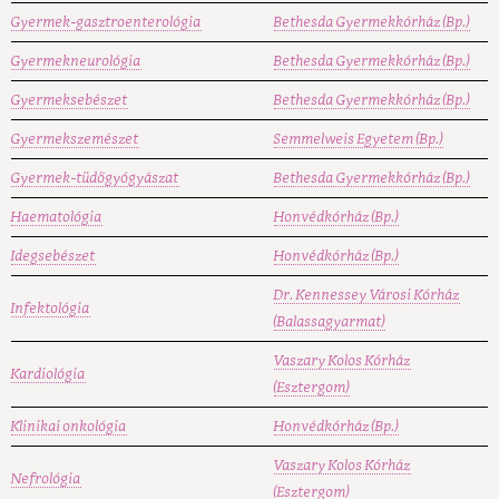
Gyermek-gasztroenterológia
Bethesda Gyermekkórház (Bp.)
Gyermekneurológia
Bethesda Gyermekkórház (Bp.)
Gyermeksebészet
Bethesda Gyermekkórház (Bp.)
Gyermekszemészet
Semmelweis Egyetem (Bp.)
Gyermek-tüdőgyógyászat
Bethesda Gyermekkórház (Bp.)
Haematológia
Honvédkórház (Bp.)
Idegsebészet
Honvédkórház (Bp.)
Dr. Kennessey Városi Kórház
Infektológia
(Balassagyarmat)
Vaszary Kolos Kórház
Kardiológia
(Esztergom)
Klinikai onkológia
Honvédkórház (Bp.)
Vaszary Kolos Kórház
Nefrológia
(Esztergom)