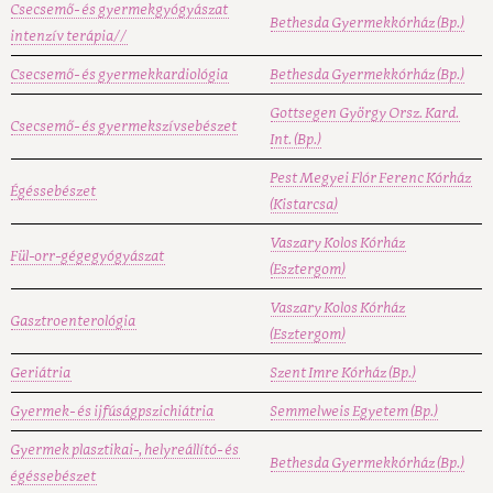
Csecsemő- és gyermekgyógyászat
Bethesda Gyermekkórház (Bp.)
intenzív terápia//
Csecsemő- és gyermekkardiológia
Bethesda Gyermekkórház (Bp.)
Gottsegen György Orsz. Kard.
Csecsemő- és gyermekszívsebészet
Int. (Bp.)
Pest Megyei Flór Ferenc Kórház
Égéssebészet
(Kistarcsa)
Vaszary Kolos Kórház
Fül-orr-gégegyógyászat
(Esztergom)
Vaszary Kolos Kórház
Gasztroenterológia
(Esztergom)
Geriátria
Szent Imre Kórház (Bp.)
Gyermek- és ijfúságpszichiátria
Semmelweis Egyetem (Bp.)
Gyermek plasztikai-, helyreállító- és
Bethesda Gyermekkórház (Bp.)
égéssebészet