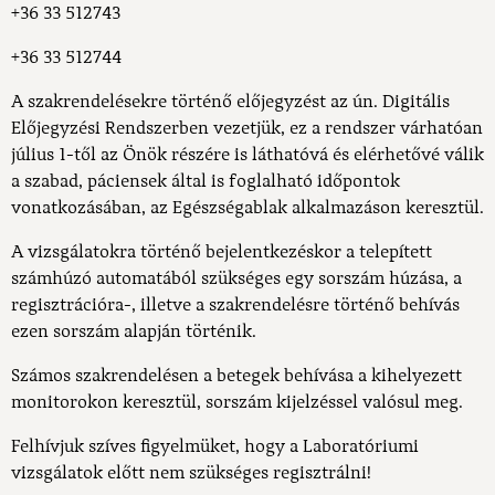
+36 33 512743
+36 33 512744
A szakrendelésekre történő előjegyzést az ún. Digitális
Előjegyzési Rendszerben vezetjük, ez a rendszer várhatóan
július 1-től az Önök részére is láthatóvá és elérhetővé válik
a szabad, páciensek által is foglalható időpontok
vonatkozásában, az Egészségablak alkalmazáson keresztül.
A vizsgálatokra történő bejelentkezéskor a telepített
számhúzó automatából szükséges egy sorszám húzása, a
regisztrációra-, illetve a szakrendelésre történő behívás
ezen sorszám alapján történik.
Számos szakrendelésen a betegek behívása a kihelyezett
monitorokon keresztül, sorszám kijelzéssel valósul meg.
Felhívjuk szíves figyelmüket, hogy a Laboratóriumi
vizsgálatok előtt nem szükséges regisztrálni!