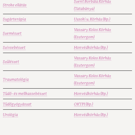
Szent Borbála Kórház
Stroke ellátás
(Tatabánya)
Sugárterápia
Uzsoki u. Kórház (Bp.)
Vaszary Kolos Kórház
Szemészet
(Esztergom)
Szívsebészet
Honvédkórház (Bp.)
Vaszary Kolos Kórház
Szülészet
(Esztergom)
Vaszary Kolos Kórház
Traumatológia
(Esztergom)
Tüdő- és mellkassebészet
Honvédkórház (Bp.)
Tüdőgyógyászat
OKTPI (Bp.)
Urológia
Honvédkórház (Bp.)