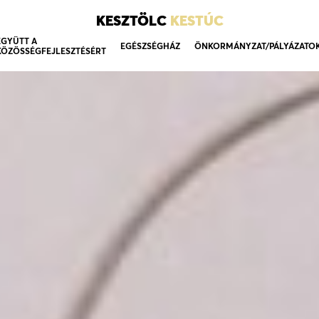
KESZTÖLC
KESTÚC
EGYÜTT A
EGÉSZSÉGHÁZ
ÖNKORMÁNYZAT/PÁLYÁZATO
KÖZÖSSÉGFEJLESZTÉSÉRT