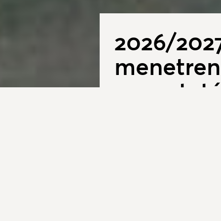
2026/2027
menetre
egyeztet
2026. június 16.
A Közlekedési és Ber
alapján az országos, 
közforgalmú vasúti- 
szervezésében a Közl
Minőségellenőrző Inté