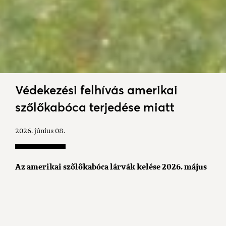
Védekezési felhívás amerikai
szőlőkabóca terjedése miatt
2026. június 08.
Az amerikai szőlőkabóca lárvák kelése 2026.
május
15
. napján
megkezdődött
. A kártevő terjeszti a szőlő
aranyszínű sárgaság
betegséget
okozó
(FD)
f
itoplazmát
,
mely
betegség
gyógyíthatatlan. A védekezés célja a