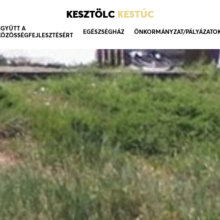
KESZTÖLC
KESTÚC
EGYÜTT A
EGÉSZSÉGHÁZ
ÖNKORMÁNYZAT/PÁLYÁZATO
KÖZÖSSÉGFEJLESZTÉSÉRT