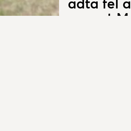
adta fel a
csapat M
2026. május 12.
Újoncokat avatott, és a végső 
csapat a Kistelepülések To
kitartásának és a pályán 
gólszerzés és a pontrablás 
katlanban.
A május 9-i játéknapnak ór
bajnokavatás lehetősége, mi
képzeletbeli dobogó harmadi
papírforma, a listavezető 
semmit a véletlenre. Három 
a szezon vége előtt behozhata