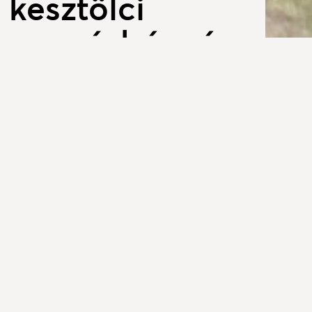
 kesztölci
ogyorósbányán
Galér
sípszóig, az utolsó leheletig küzdött a kesztölci
rnájának legutóbbi felvonásán. A labdarúgók
nyújtott teljesítményüknek köszönhetően a
is összejött a festői szépségű mogyorósbányai
iási tétje volt. A levegőben benne lógott a
KISTELEPÜ
közben az Epöl és a házigazda Mogyorósbánya a
MOGYOR
k fokáért vívott ádáz harcot. Végül bejött a
Tokod Üveggyári Sport Club (TÜSC) nem bízott
győzelemmel és egy döntetlennel egy fordulóval
tlan előnyre tettek szert, így megvédték bajnoki