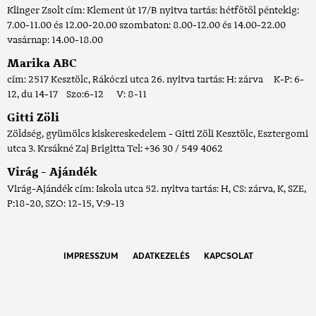
Klinger Zsolt cím: Klement út 17/B nyitva tartás: hétfőtől péntekig:
7.00-11.00 és 12.00-20.00 szombaton: 8.00-12.00 és 14.00-22.00
vasárnap: 14.00-18.00
Marika ABC
cím: 2517 Kesztölc, Rákóczi utca 26. nyitva tartás: H: zárva K-P: 6-
12, du 14-17 Szo:6-12 V: 8-11
Gitti Zöli
Zöldség, gyümölcs kiskereskedelem - Gitti Zöli Kesztölc, Esztergomi
utca 3. Krsákné Zaj Brigitta Tel: +36 30 / 549 4062
Virág - Ajándék
Virág-Ajándék cím: Iskola utca 52. nyitva tartás: H, CS: zárva, K, SZE,
P:18-20, SZO: 12-15, V:9-13
IMPRESSZUM
ADATKEZELÉS
KAPCSOLAT