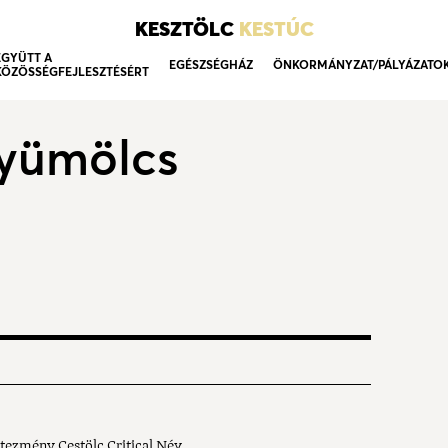
KESZTÖLC
KESTÚC
EGYÜTT A
EGÉSZSÉGHÁZ
ÖNKORMÁNYZAT/PÁLYÁZATO
KÖZÖSSÉGFEJLESZTÉSÉRT
yümölcs
ezmény Cestölc Critical Név ...