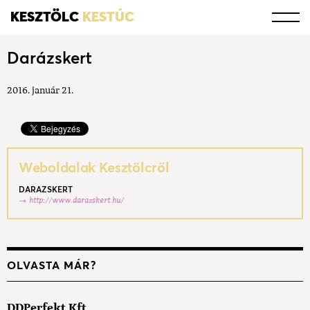
KESZTÖLC
KESTÚC
Darázskert
2016. január 21.
Weboldalak Kesztölcről
DARAZSKERT
http://www.darazskert.hu/
OLVASTA MÁR?
DDPerfekt Kft