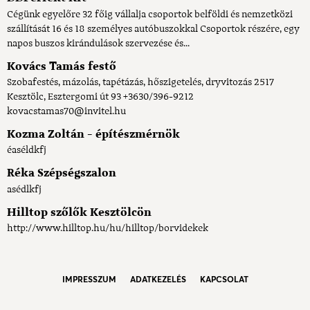
Cégünk egyelőre 32 főig vállalja csoportok belföldi és nemzetközi
szállítását 16 és 18 személyes autóbuszokkal Csoportok részére, egy
napos buszos kirándulások szervezése és...
Kovács Tamás festő
Szobafestés, mázolás, tapétázás, hőszigetelés, dryvitozás 2517
Kesztölc, Esztergomi út 93 +3630/396-9212
kovacstamas70@invitel.hu
Kozma Zoltán - építészmérnök
éaséldkfj
Réka Szépségszalon
asédlkfj
Hilltop szőlők Kesztölcön
http://www.hilltop.hu/hu/hilltop/borvidekek
IMPRESSZUM
ADATKEZELÉS
KAPCSOLAT