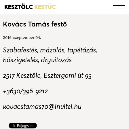
KESZTÖLC
KESTÚC
Kovács Tamás festő
2016. szeptember 04.
Szobafestés, mázolás, tapétázás,
hőszigetelés, dryvitozás
2517 Kesztölc, Esztergomi út 93
+3630/396-9212
kovacstamas70@invitel.hu