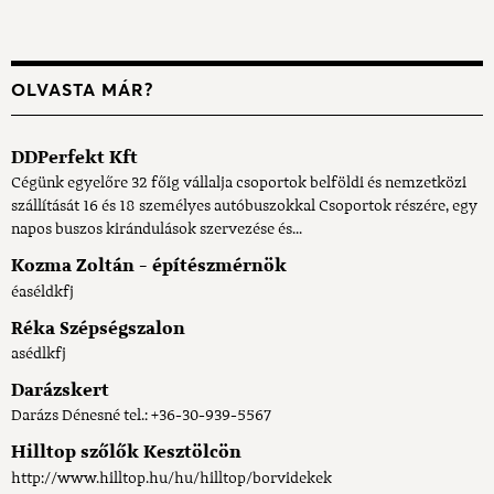
OLVASTA MÁR?
DDPerfekt Kft
Cégünk egyelőre 32 főig vállalja csoportok belföldi és nemzetközi
szállítását 16 és 18 személyes autóbuszokkal Csoportok részére, egy
napos buszos kirándulások szervezése és...
Kozma Zoltán - építészmérnök
éaséldkfj
Réka Szépségszalon
asédlkfj
Darázskert
Darázs Dénesné tel.: +36-30-939-5567
Hilltop szőlők Kesztölcön
http://www.hilltop.hu/hu/hilltop/borvidekek