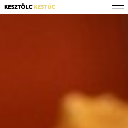
KESZTÖLC
KESTÚC