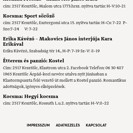
cím: 2517 Kesztölc, Malom utca 1773.hrsz. nyitva tartás: H-V:10-21
Kocsma: Sport söröző
cím: 2517 Kesztölc, Esztergomi utca 15. nyitva tartás: H-Cs: 7-22 P-
Szo:7-24 V: 7-22
Erika Kávézó - Makovics János interjúja Kara
Erikával
Erika Kávézó, Szabadság tér 14., H-P: 7-19 Sz-V: 8-19
Étterem és panzió: Kostel
Cím: 2517 Kesztölc, Klastrom utca 2. Facebook Telefon: 06 30 487
1965 Kesztölc Árpád-kori nevére utalva nyit júniusban a
Klastormpuszta felé vezető út mellett a Kostel panzió. Romantikus
adottságok, igényes elképzelések.
Kocsma: Hegyi kocsma
cím: 2517 Kesztölc, Kossuth L.u.2. nyitva tartás: H-V:8-22
IMPRESSZUM
ADATKEZELÉS
KAPCSOLAT