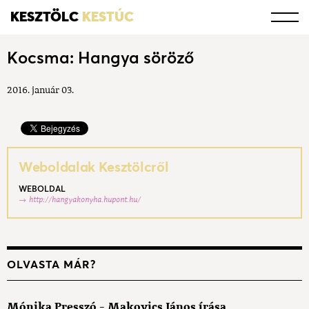
KESZTÖLC
KESTÚC
Kocsma: Hangya söröző
2016. január 03.
Weboldalak Kesztölcről
WEBOLDAL
http://hangyakonyha.hupont.hu/
OLVASTA MÁR?
Mónika Presszó - Makovics János írása