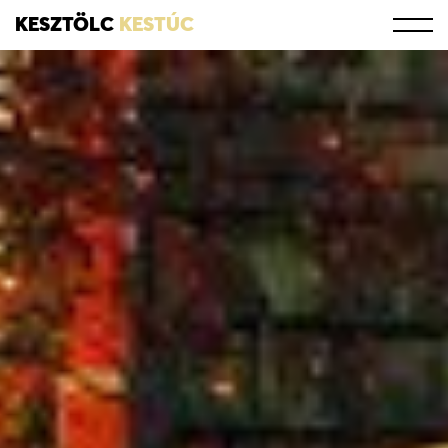
KESZTÖLC
KESTÚC