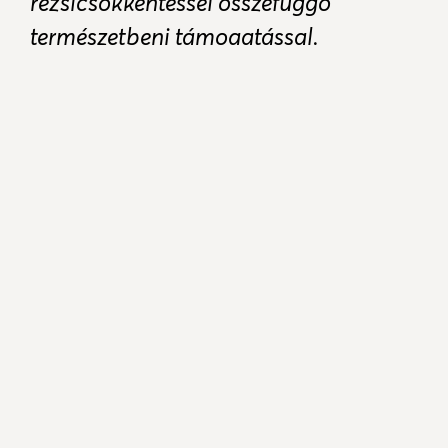
rezsicsökkentéssel összefüggő
természetbeni támogatással.
Tisztelt kesztölci lakosok!
Tájékoztatom Önöket, hogy a téli rezsicsökkentéssel
összefüggő 12.000 Ft-os természetbeni támogatás az
alábbi időpontokban és helyszínen vehető át:
2019. március 19-én 8.00-12.00-ig és 2019. március
20-án 12.00-17.00-ig a kesztölci Tejút Kft. (Tsz
Major) bekötőútján.
A természetbeni támogatás elszállításáról
mindenkinek saját magának kell gondoskodnia.
Az átvételhez mindenki hozza magával a kiküldött
igazolást, melynek bemutatásával tudja a
fűtőanyagot átvenni! Amennyiben személyesen nem
tudja átvenni a tüzelőanyagot, akkor megbízottja az