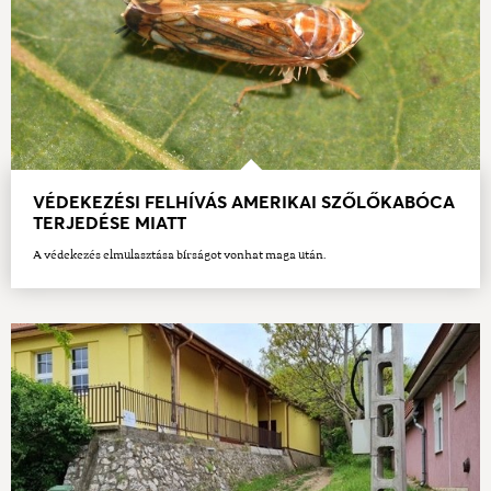
VÉDEKEZÉSI FELHÍVÁS AMERIKAI SZŐLŐKABÓCA
TERJEDÉSE MIATT
A védekezés elmulasztása bírságot vonhat maga után.