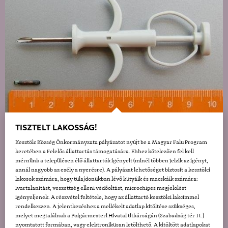
TISZTELT LAKOSSÁG!
Kesztölc Község Önkormányzata pályázatot nyújt be a Magyar Falu Program
keretében a Felelős állattartás támogatására. Ehhez kötelezően fel kell
mérnünk a településen élő állattartók igényeit (minél többen jelzik az igényt,
annál nagyobb az esély a nyerésre). A pályázat lehetőséget biztosít a kesztölci
lakosok számára, hogy tulajdonukban lévő kutyáik és macskáik számára:
ivartalanítást, veszettség elleni védőoltást, microchipes megjelölést
igényeljenek. A részvétel feltétele, hogy az állattartó kesztölci lakcímmel
rendelkezzen. A jelentkezéshez a mellékelt adatlap kitöltése szükséges,
melyet megtalálnak a Polgármesteri Hivatal titkárságán (Szabadság tér 11.)
nyomtatott formában, vagy elektronikusan letölthető. A kitöltött adatlapokat