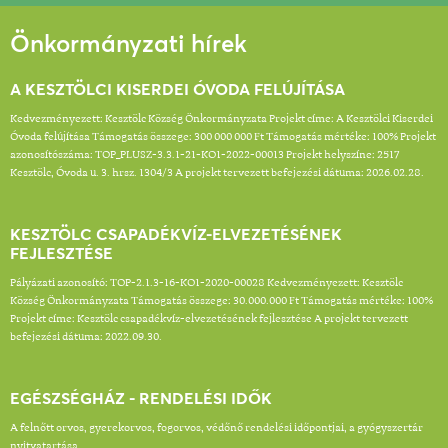
Önkormányzati hírek
A KESZTÖLCI KISERDEI ÓVODA FELÚJÍTÁSA
Kedvezményezett: Kesztölc Község Önkormányzata Projekt címe: A Kesztölci Kiserdei
Óvoda felújítása Támogatás összege: 300 000 000 Ft Támogatás mértéke: 100% Projekt
azonosítószáma: TOP_PLUSZ-3.3.1-21-KO1-2022-00013 Projekt helyszíne: 2517
Kesztölc, Óvoda u. 3. hrsz. 1304/3 A projekt tervezett befejezési dátuma: 2026.02.28.
KESZTÖLC CSAPADÉKVÍZ-ELVEZETÉSÉNEK
FEJLESZTÉSE
Pályázati azonosító: TOP-2.1.3-16-KO1-2020-00028 Kedvezményezett: Kesztölc
Község Önkormányzata Támogatás összege: 30.000.000 Ft Támogatás mértéke: 100%
Projekt címe: Kesztölc csapadékvíz-elvezetésének fejlesztése A projekt tervezett
befejezési dátuma: 2022.09.30.
EGÉSZSÉGHÁZ - RENDELÉSI IDŐK
A felnőtt orvos, gyerekorvos, fogorvos, védőnő rendelési időpontjai, a gyógyszertár
nyitvatartása