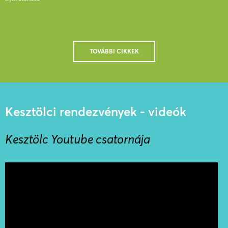
TOVÁBBI CIKKEK
Kesztölci rendezvények - videók
Kesztölc Youtube csatornája