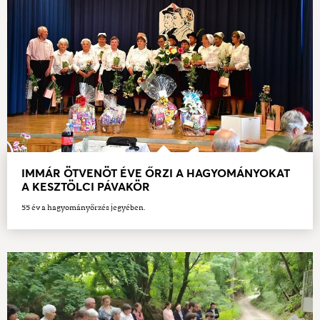
IMMÁR ÖTVENÖT ÉVE ŐRZI A HAGYOMÁNYOKAT
A KESZTÖLCI PÁVAKÖR
55 év a hagyományőrzés jegyében.