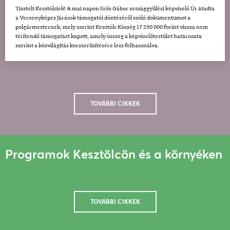
Tisztelt Kesztölciek! A mai napon Erős Gábor országgyűlési képviselő Úr átadta
a Versenyképes Járások támogatói döntéséről szóló dokumentumot a
polgármesternek, mely szerint Kesztölc Község 17 250 000 forint vissza nem
térítendő támogatást kapott, amely összeg a képviselőtestület határozata
szerint a közvilágítás korszerűsítésére lesz felhasználva.
TOVÁBBI CIKKEK
Programok Kesztölcön és a környéken
TOVÁBBI CIKKEK