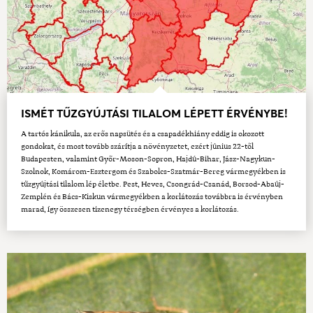
ISMÉT TŰZGYÚJTÁSI TILALOM LÉPETT ÉRVÉNYBE!
A tartós kánikula, az erős napsütés és a csapadékhiány eddig is okozott
gondokat, és most tovább szárítja a növényzetet, ezért június 22-től
Budapesten, valamint Győr-Moson-Sopron, Hajdú-Bihar, Jász-Nagykun-
Szolnok, Komárom-Esztergom és Szabolcs-Szatmár-Bereg vármegyékben is
tűzgyújtási tilalom lép életbe. Pest, Heves, Csongrád-Csanád, Borsod-Abaúj-
Zemplén és Bács-Kiskun vármegyékben a korlátozás továbbra is érvényben
marad, így összesen tizenegy térségben érvényes a korlátozás.