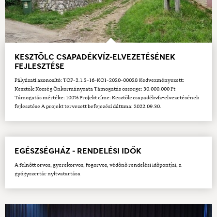
KESZTÖLC CSAPADÉKVÍZ-ELVEZETÉSÉNEK
FEJLESZTÉSE
Pályázati azonosító: TOP-2.1.3-16-KO1-2020-00028 Kedvezményezett:
Kesztölc Község Önkormányzata Támogatás összege: 30.000.000 Ft
Támogatás mértéke: 100% Projekt címe: Kesztölc csapadékvíz-elvezetésének
fejlesztése A projekt tervezett befejezési dátuma: 2022.09.30.
EGÉSZSÉGHÁZ - RENDELÉSI IDŐK
A felnőtt orvos, gyerekorvos, fogorvos, védőnő rendelési időpontjai, a
gyógyszertár nyitvatartása