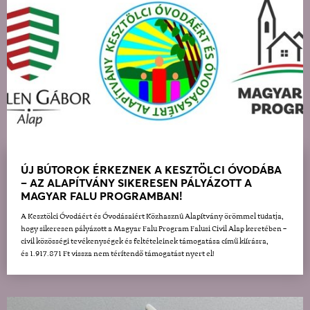
ÚJ BÚTOROK ÉRKEZNEK A KESZTÖLCI ÓVODÁBA
– AZ ALAPÍTVÁNY SIKERESEN PÁLYÁZOTT A
MAGYAR FALU PROGRAMBAN!
A Kesztölci Óvodáért és Óvodásaiért Közhasznú Alapítvány örömmel tudatja,
hogy sikeresen pályázott a Magyar Falu Program Falusi Civil Alap keretében –
civil közösségi tevékenységek és feltételeinek támogatása című kiírásra,
és 1.917.871 Ft vissza nem térítendő támogatást nyert el!