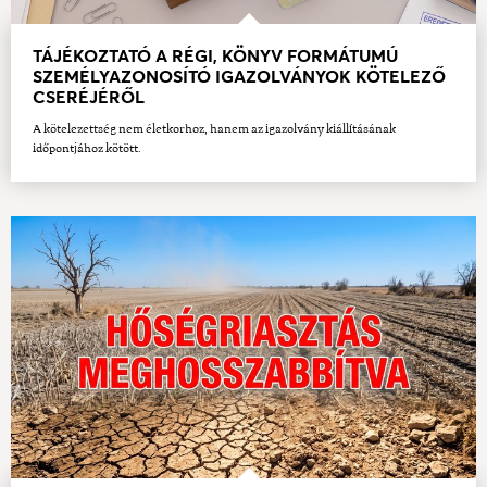
TÁJÉKOZTATÓ A RÉGI, KÖNYV FORMÁTUMÚ
SZEMÉLYAZONOSÍTÓ IGAZOLVÁNYOK KÖTELEZŐ
CSERÉJÉRŐL
A kötelezettség nem életkorhoz, hanem az igazolvány kiállításának
időpontjához kötött.