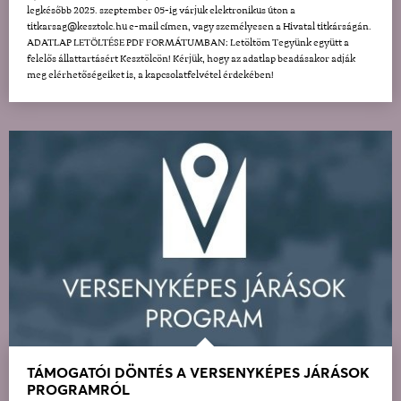
legkésőbb 2025. szeptember 05-ig várjuk elektronikus úton a
titkarsag@kesztolc.hu e-mail címen, vagy személyesen a Hivatal titkárságán.
ADATLAP LETÖLTÉSE PDF FORMÁTUMBAN: Letöltöm Tegyünk együtt a
felelős állattartásért Kesztölcön! Kérjük, hogy az adatlap beadásakor adják
meg elérhetőségeiket is, a kapcsolatfelvétel érdekében!
TÁMOGATÓI DÖNTÉS A VERSENYKÉPES JÁRÁSOK
PROGRAMRÓL