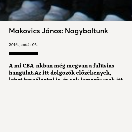
Makovics János: Nagyboltunk
2016. január 03.
A mi CBA-nkban még megvan a falusias
hangulat.Az itt dolgozók előzékenyek,
lehet beszélgetni is, és sok ismerős csak itt
találkozik.
A falu központjában található a CBA, melynek elődje
is bolt volt, igaz akkor még ABC. Az idők folyamán
ez a CBA is fejlődött. Külső és belső átalakításokon
ment keresztül, bővült is a vásárlóhely
négyzetmétere, és korszerű bejárata is lett, ami