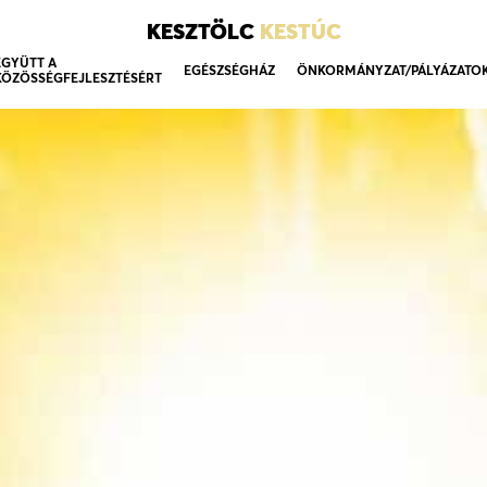
KESZTÖLC
KESTÚC
EGYÜTT A
EGÉSZSÉGHÁZ
ÖNKORMÁNYZAT/PÁLYÁZATO
KÖZÖSSÉGFEJLESZTÉSÉRT