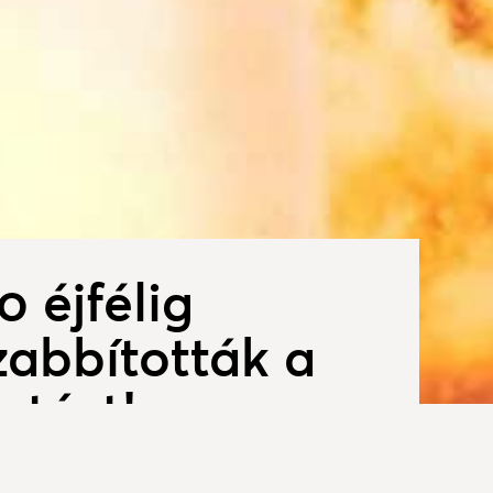
0 éjfélig
abbították a
ztást!