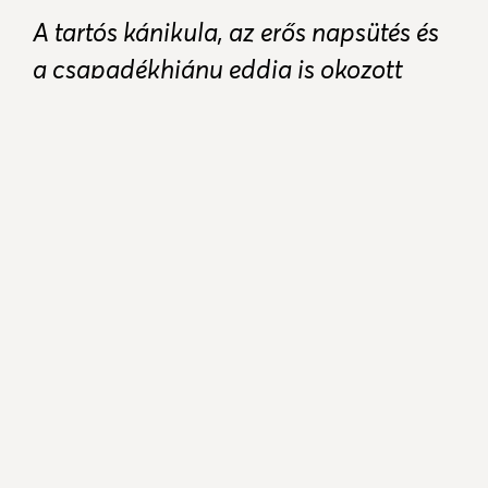
A tartós kánikula, az erős napsütés és
a csapadékhiány eddig is okozott
gondokat, és most tovább szárítja a
növényzetet, ezért június 22-től
Budapesten, valamint Győr-Moson-
Sopron, Hajdú-Bihar, Jász-Nagykun-
Szolnok, Komárom-Esztergom és
Szabolcs-Szatmár-Bereg
vármegyékben is tűzgyújtási tilalom
lép életbe. Pest, Heves, Csongrád-
Csanád, Borsod-Abaúj-Zemplén és
Bács-Kiskun vármegyékben a
korlátozás továbbra is érvényben