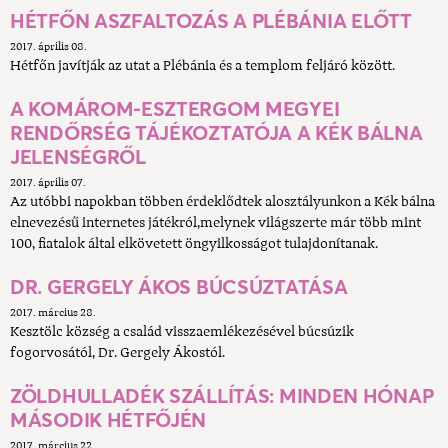
HÉTFŐN ASZFALTOZÁS A PLÉBÁNIA ELŐTT
2017. április 08.
Hétfőn javítják az utat a Plébánia és a templom feljáró között.
A KOMÁROM-ESZTERGOM MEGYEI
RENDŐRSÉG TÁJÉKOZTATÓJA A KÉK BÁLNA
JELENSÉGRŐL
2017. április 07.
Az utóbbi napokban többen érdeklődtek alosztályunkon a Kék bálna
elnevezésű internetes játékról,melynek világszerte már több mint
100, fiatalok által elkövetett öngyilkosságot tulajdonítanak.
DR. GERGELY ÁKOS BÚCSÚZTATÁSA
2017. március 28.
Kesztölc község a család visszaemlékezésével búcsúzik
fogorvosától, Dr. Gergely Ákostól.
ZÖLDHULLADÉK SZÁLLÍTÁS: MINDEN HÓNAP
MÁSODIK HÉTFŐJÉN
2017. március 22.