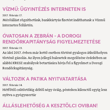
VÍZMŰ: ÜGYINTÉZÉS INTERNETEN IS
2017. február 17.
Mérőállást rögzíthetünk, bankkártyás fizetést indíthatunk a Vízmű
internetes felületén.
ÓVATOSAN A ZEBRÁN - A DOROGI
RENDŐRKAPITÁNYSÁG FIGYELMEZTETÉSE
2017. február 15.
Az idei 2017. évben már kettő esetben történt gyalogos átkelőhelyen
történő gázolás. Az ilyen jellegű balesetek megelőzése érdekében az
alábbi KRESZ szabályok betartására hívja fel a figyelmet a Dorogi
Rendőrkapitányság.
VÁLTOZIK A PATIKA NYITVATARTÁSA
2017. február 14.
Hétfőtől csütörtökig déltől négy óráig, pénteken kilenctől egyig lesz
nyitva a gyógyszertár
ÁLLÁSLEHETŐSÉG A KESZTÖLCI OVIBAN!