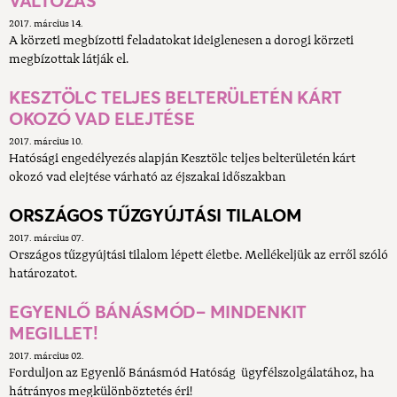
VÁLTOZÁS
2017. március 14.
A körzeti megbízotti feladatokat ideiglenesen a dorogi körzeti
megbízottak látják el.
KESZTÖLC TELJES BELTERÜLETÉN KÁRT
OKOZÓ VAD ELEJTÉSE
2017. március 10.
Hatósági engedélyezés alapján Kesztölc teljes belterületén kárt
okozó vad elejtése várható az éjszakai időszakban
ORSZÁGOS TŰZGYÚJTÁSI TILALOM
2017. március 07.
Országos tűzgyújtási tilalom lépett életbe. Mellékeljük az erről szóló
határozatot.
EGYENLŐ BÁNÁSMÓD– MINDENKIT
MEGILLET!
2017. március 02.
Forduljon az Egyenlő Bánásmód Hatóság ügyfélszolgálatához, ha
hátrányos megkülönböztetés éri!