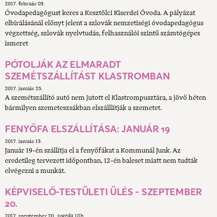
2017. február 03.
Óvodapedagógust keres a Kesztölci Kiserdei Óvoda. A pályázat
elbírálásánál előnyt jelent a szlovák nemzetiségi óvodapedagógus
végzettség, szlovák nyelvtudás, felhasználói szintű számtógépes
ismeret
PÓTOLJÁK AZ ELMARADT
SZEMÉTSZÁLLÍTÁST KLASTROMBAN
2017. január 25.
A szemétszállító autó nem jutott el Klastrompusztára, a jövő héten
bármilyen szemeteszsákban elszálllítják a szemetet.
FENYŐFA ELSZÁLLÍTÁSA: JANUÁR 19
2017. január 13.
Január 19-én szállítja el a fenyőfákat a Kommunál Junk. Az
eredetileg tervezett időpontban, 12-én baleset miatt nem tudták
elvégezni a munkát.
KÉPVISELŐ-TESTÜLETI ÜLÉS - SZEPTEMBER
20.
2017. szeptember 20.
szerda
18h