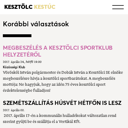
KESZTÖLC
KESTÚC
Korábbi választások
MEGBESZÉLÉS A KESZTÖLCI SPORTKLUB
HELYZETÉRŐL
2017. április 24.
hétfő
19:00
Közösségi Klub
Vöröskői István polgármester és Dobák István a Kesztölci SE elnöke
megbeszélésre hívja a kesztölci sportbarátokat. A megbeszélés
mottója: Ne hagyjuk, hogy az idén 75 éves kesztölci sport
érdektelenségbe fulladjon!
SZEMÉTSZÁLLÍTÁS HÚSVÉT HÉTFŐN IS LESZ
2017. április 08.
2017. április 17-én a kommunális hulladékokat változatlan rend
szerint gyűjti be és szállítja el a Vertikál Kft.