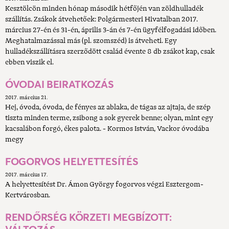
Kesztölcön minden hónap második hétfőjén van zöldhulladék
szállítás. Zsákok átvehetőek: Polgármesteri Hivatalban 2017.
március 27-én és 31-én, április 3-án és 7-én ügyfélfogadási időben.
Meghatalmazással más (pl. szomszéd) is átveheti. Egy
hulladékszállításra szerződött család évente 8 db zsákot kap, csak
ebben viszik el.
ÓVODAI BEIRATKOZÁS
2017. március 21.
Hej, óvoda, óvoda, de fényes az ablaka, de tágas az ajtaja, de szép
tiszta minden terme, zsibong a sok gyerek benne; olyan, mint egy
kacsalábon forgó, ékes palota. - Kormos István, Vackor óvodába
megy
FOGORVOS HELYETTESÍTÉS
2017. március 17.
A helyettesítést Dr. Ámon György fogorvos végzi Esztergom-
Kertvárosban.
RENDŐRSÉG KÖRZETI MEGBÍZOTT: