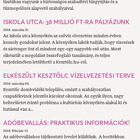
tisztában vagyunk a biztonságos szabadtéri tűzgyújtás és a
tűzmegelőzés alapvető szabályaival.
ISKOLA UTCA: 38 MILLIÓ FT-RA PÁLYÁZUNK
2016. március 31.
Az Iskola utca környékén az esővíz elvezetése minden évben
komoly gondokat jelent. A környéken lakók tudják, hogy vízesések
és sártenger önt el mindent egy-egy nagyobb eső után. Most
elkészült a megoldást összefoglaló tanulmány, és teljes
terjedelmében letölthető a Kesztölc.hu-ról.
ELKÉSZÜLT KESZTÖLC VÍZELVEZETÉSI TERVE
2016. március 05.
Kesztölc dombvidéki település, emiatt a szabályozatlan
csapadékvizek jelentős károkat okoznak. Az egyik ilyen, nagy
belterületet érintő probléma a kultúrház környékén alakul ki és
hatással van a...
ADÓBEVALLÁS: PRAKTIKUS INFORMÁCIÓK!
2016. február 15.
Az adóbevalláshoz tájékoztató levelet küldtünk. A boritékban