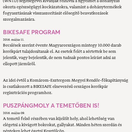
(WNTD) segítségével kívánják felhívni a figyelmet a dohányzás
okozta egészségügyi kockázatokra, valamint a dohánytermékek
fogyasztásának visszaszorítását elősegítő beavatkozások
szorgalmazására.
BIKESAFE PROGRAM
2016. május 11.
Becslések szerint évente Magyarországon mintegy 10.000 darab
kerékpárt tulajdonítanak el. Az esetek felét a sértettek be sem
jelentik, vagy bejelentik, de nem tudnak pontos leírást adni az
ellopott járműről.
Az idei évtől a Komárom-Esztergom Megyei Rendőr-főkapitányság
is csatlakozott a BIKESAFE elnevezésű országos kerékpár
regisztrációs programhoz.
PUSZPÁNGMOLY A TEMETŐBEN IS!
2016. május 09.
A temető felső részében van kijelölt hely, ahol lehetőség van
elégetni a kivágott bokrokat, gallyakat. Minden héten szerdán és
pénteken lehet égetni Kesztölcön.