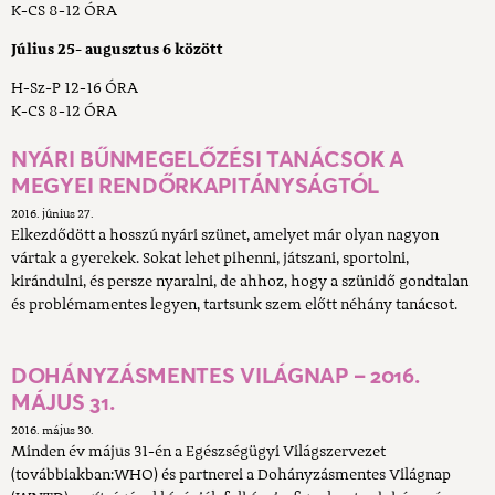
K-CS 8-12 ÓRA
Július 25- augusztus 6 között
H-Sz-P 12-16 ÓRA
K-CS 8-12 ÓRA
NYÁRI BŰNMEGELŐZÉSI TANÁCSOK A
MEGYEI RENDŐRKAPITÁNYSÁGTÓL
2016. június 27.
Elkezdődött a hosszú nyári szünet, amelyet már olyan nagyon
vártak a gyerekek. Sokat lehet pihenni, játszani, sportolni,
kirándulni, és persze nyaralni, de ahhoz, hogy a szünidő gondtalan
és problémamentes legyen, tartsunk szem előtt néhány tanácsot.
DOHÁNYZÁSMENTES VILÁGNAP – 2016.
MÁJUS 31.
2016. május 30.
Minden év május 31-én a Egészségügyi Világszervezet
(továbbiakban:WHO) és partnerei a Dohányzásmentes Világnap