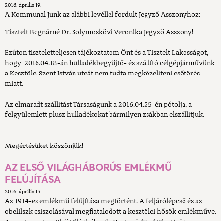
2016. április 19.
A Kommunal Junk az alábbi levéllel fordult Jegyző Asszonyhoz:
Tisztelt Bognárné Dr. Solymoskövi Veronika Jegyző Asszony!
Ezúton tiszteletteljesen tájékoztatom Önt és a Tisztelt Lakosságot,
hogy 2016.04.18-án hulladékbegyűjtő- és szállító célgépjárművünk
a Kesztölc, Szent István utcát nem tudta megközelíteni csőtörés
miatt.
Az elmaradt szállítást Társaságunk a 2016.04.25-én pótolja, a
felgyülemlett plusz hulladékokat bármilyen zsákban elszállítjuk.
Megértésüket köszönjük!
AZ ELSŐ VILÁGHÁBORÚS EMLÉKMŰ
FELÚJÍTÁSA
2016. április 15.
Az 1914-es emlékmű felújítása megtörtént. A feljárólépcső és az
obelilszk csiszolásával megfiatalodott a kesztölci hősök emlékműve.