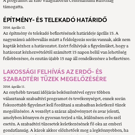
A programot az Első Világháborús Centenáriumi Bizottság
támogatta.
ÉPÍTMÉNY- ÉS TELEKADÓ HATÁRIDŐ
2016. április 12.
Az építmény és telekadó befizetésének határideje április 15. A
nagyszámú adóbevallás miatt a feldolgozás során vannak, akik nem
kapták kézhez a határozatot. Ezért felhívjuk a figyelmüket, hogy a
határozat kézhezvételétől számított 15 napon belül van lehetőség
fellebbezésre, és ezután újabb 15 nap áll rendelkezésre a befizetésre.
LAKOSSÁGI FELHÍVÁS AZ ERDŐ- ÉS
SZABADTÉRI TÜZEK MEGELŐZÉSÉRE
2016. április 11.
Az enyhébb tavaszi időjárás beköszöntével egyre többen
választanak szabadtéri programot és tevékenységet, ennek során
fokozottabb figyelmet kell fordítani a szabadban keletkező tüzek
megelőzésére. A veszélyt a száraz aljnövényzet és avar jelenti,
amelyben könnyen és gyorsan terjed a tűz, különösen erős szél
esetén. A szabadtéri tűzesetek keletkezésének fő oka az emberi
gondatlanság. A károk akkor előzhetőek meg a legkönnyebben, ha