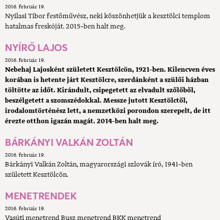
2016. február 19.
Nyilasi Tibor festőművész, neki köszönhetjük a kesztölci templom
hatalmas freskóját. 2015-ben halt meg.
NYÍRŐ LAJOS
2016. február 19.
Nebehaj Lajosként született Kesztölcön, 1921-ben. Kilencven éves
korában is hetente járt Kesztölcre, szerdánként a szülői házban
töltötte az időt. Kirándult, csipegetett az elvadult szőlőből,
beszélgetett a szomszédokkal. Messze jutott Kesztölctől,
irodalomtörténész lett, a nemzetközi porondon szerepelt, de itt
érezte otthon igazán magát. 2014-ben halt meg.
BÁRKÁNYI VALKÁN ZOLTÁN
2016. február 19.
Bárkányi Valkán Zoltán, magyarországi szlovák író, 1941-ben
született Kesztölcön.
MENETRENDEK
2016. február 19.
Vasúti menetrend Busz menetrend BKK menetrend