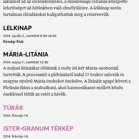
alkalmat ad az elcsendesülésre, a mindennapi rohanás közepette
lehetőséget ad hitünkben való elmélyülésre. A lelkinap során
tartalmas előadásokat hallgathattak meg a résztvevők.
LELKINAP
2016. április 2.
szombat
9.00-16.00
Községi Klub
MÁRIA-LITÁNIA
2016. május 7.
szombat
18:45
A májusi litániákat elődeink a mély úti két Mária-szobornál
tartották. A processzió a plébániáról indul 17 órakor szlovák és
magyar nyelvű Mária énekeket énekelve. A litániát agapé követi a
Plešinán (kinn a szabadban), ahol harmonikaszó mellett közös
énekléssel töltik az estét a hívők.
TÚRÁK
2016. február 14.
ISTER-GRANUM TÉRKÉP
2016. február 14.