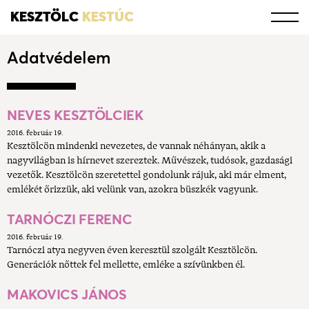
KESZTÖLC
KESTÚC
Adatvédelem
NEVES KESZTÖLCIEK
2016. február 19.
Kesztölcön mindenki nevezetes, de vannak néhányan, akik a
nagyvilágban is hírnevet szereztek. Művészek, tudósok, gazdasági
vezetők. Kesztölcön szeretettel gondolunk rájuk, aki már elment,
emlékét őrizzük, aki velünk van, azokra büszkék vagyunk.
TARNÓCZI FERENC
2016. február 19.
Tarnóczi atya negyven éven keresztül szolgált Kesztölcön.
Generációk nőttek fel mellette, emléke a szívünkben él.
MAKOVICS JÁNOS