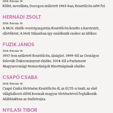
2016. február 19.
Költő, novellista, Dorogon született 1963-ban, Kesztölcön nőtt fel.
HERNÁDI ZSOLT
2016. február 19.
A MOL elnök-vezérigazgatója Kesztölcön kezdte a karrierjét,
elletőként. A Heti Válaszban így emlékszik ezekre az időkre:
FUZIK JÁNOS
2016. február 19.
1957-ben született Kesztölcön, újságíró. 1999-től az Országos
Szlovák Önkormányzat elnöke. 2014-től a Parlament
Magyarországi Nemzetiségek Bizottságának elnöke.
CSAPÓ CSABA
2016. február 19.
Csapó Csaba történész Kesztölcön él, az ELTE-n tanít, az első
világháború előtti korszak magyar történetével foglalkozik.
Alábbiakban az önéletrajza.
NYILASI TIBOR