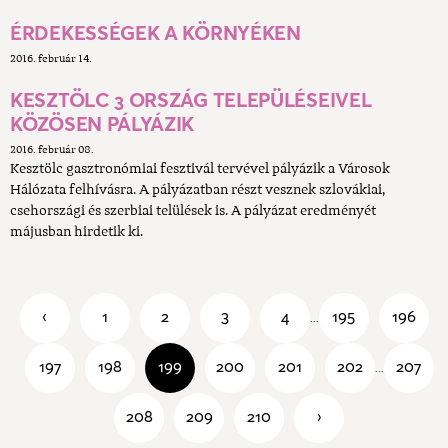
ÉRDEKESSÉGEK A KÖRNYÉKEN
2016. február 14.
KESZTÖLC 3 ORSZÁG TELEPÜLÉSEIVEL
KÖZÖSEN PÁLYÁZIK
2016. február 08.
Kesztölc gasztronómiai fesztivál tervével pályázik a Városok
Hálózata felhívásra. A pályázatban részt vesznek szlovákiai,
csehországi és szerbiai telülések is. A pályázat eredményét
májusban hirdetik ki.
‹
1
2
3
4
195
196
...
197
198
199
200
201
202
207
...
208
209
210
›