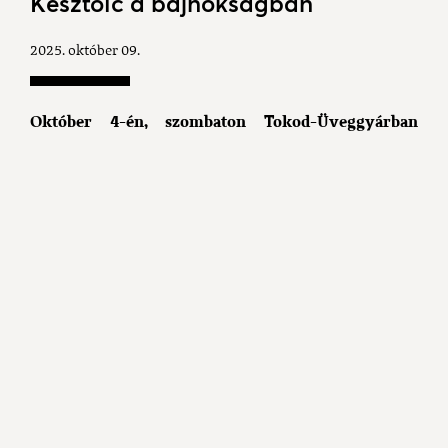
Kesztölc a bajnokságban
2025. október 09.
Október 4-én, szombaton Tokod-Üveggyárban
rendezték meg a Kistelepülések Tornája bajnokság
második fordulóját, melyben a kesztölci csapatra
négy mérkőzés várt és két megszerzett ponttal zárta
a játéknapot.
Napos idő, remek hangulat várta a csapatokat a
Monostori Tivadar Utánpótlás Nevelő Központban,
ahol egyszerre két pályán zajlottak a küzdelmek,
majd a résztvevőket a Liszt Ferenc Művelődési
Házban vendégelték meg. Minden csapat becsülettel
küzdött, a Kesztölc játéka sokat javult az első
fordulóhoz képest, mindez pedig az eredményekben
is megmutatkozott.