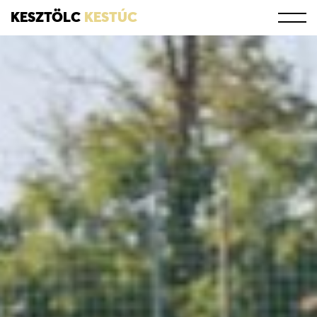
KESZTÖLC
KESTÚC