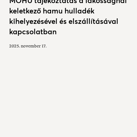
MOHU tájékoztatás a lakosságnál
keletkező hamu hulladék
kihelyezésével és elszállításával
kapcsolatban
2025. november 17.
Sokan vegyes tüzelésű
kazánnal/kályhával fűtenek, melynek
mellékterméke a salak és a hamu. A
háztartásban keletkező
kis
mennyiségű
hamu a kommunális
gyűjtőedénybe helyezhető
, csak és
kizárólag: