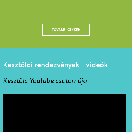
TOVÁBBI CIKKEK
Kesztölci rendezvények - videók
Kesztölc Youtube csatornája