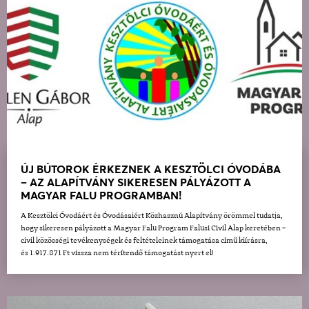
ÚJ BÚTOROK ÉRKEZNEK A KESZTÖLCI ÓVODÁBA
– AZ ALAPÍTVÁNY SIKERESEN PÁLYÁZOTT A
MAGYAR FALU PROGRAMBAN!
A Kesztölci Óvodáért és Óvodásaiért Közhasznú Alapítvány örömmel tudatja,
hogy sikeresen pályázott a Magyar Falu Program Falusi Civil Alap keretében –
civil közösségi tevékenységek és feltételeinek támogatása című kiírásra,
és 1.917.871 Ft vissza nem térítendő támogatást nyert el!