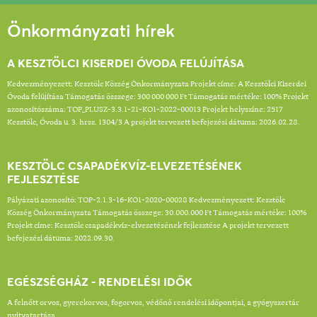
Önkormányzati hírek
A KESZTÖLCI KISERDEI ÓVODA FELÚJÍTÁSA
Kedvezményezett: Kesztölc Község Önkormányzata Projekt címe: A Kesztölci Kiserdei
Óvoda felújítása Támogatás összege: 300 000 000 Ft Támogatás mértéke: 100% Projekt
azonosítószáma: TOP_PLUSZ-3.3.1-21-KO1-2022-00013 Projekt helyszíne: 2517
Kesztölc, Óvoda u. 3. hrsz. 1304/3 A projekt tervezett befejezési dátuma: 2026.02.28.
KESZTÖLC CSAPADÉKVÍZ-ELVEZETÉSÉNEK
FEJLESZTÉSE
Pályázati azonosító: TOP-2.1.3-16-KO1-2020-00028 Kedvezményezett: Kesztölc
Község Önkormányzata Támogatás összege: 30.000.000 Ft Támogatás mértéke: 100%
Projekt címe: Kesztölc csapadékvíz-elvezetésének fejlesztése A projekt tervezett
befejezési dátuma: 2022.09.30.
EGÉSZSÉGHÁZ - RENDELÉSI IDŐK
A felnőtt orvos, gyerekorvos, fogorvos, védőnő rendelési időpontjai, a gyógyszertár
nyitvatartása