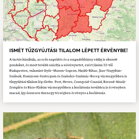
ISMÉT TŰZGYÚJTÁSI TILALOM LÉPETT ÉRVÉNYBE!
A tartós kánikula, az erős napsütés és a csapadékhiány eddig is okozott
gondokat, és most tovább szárítja a növényzetet, ezért június 22-től
Budapesten, valamint Győr-Moson-Sopron, Hajdú-Bihar, Jász-Nagykun-
Szolnok, Komárom-Esztergom és Szabolcs-Szatmár-Bereg vármegyékben is
tűzgyújtási tilalom lép életbe. Pest, Heves, Csongrád-Csanád, Borsod-Abaúj-
Zemplén és Bács-Kiskun vármegyékben a korlátozás továbbra is érvényben
marad, így összesen tizenegy térségben érvényes a korlátozás.