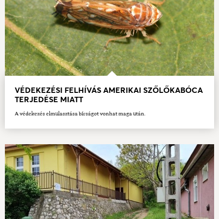
VÉDEKEZÉSI FELHÍVÁS AMERIKAI SZŐLŐKABÓCA
TERJEDÉSE MIATT
A védekezés elmulasztása bírságot vonhat maga után.