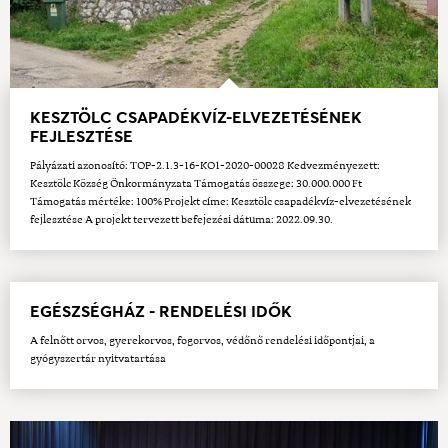
KESZTÖLC CSAPADÉKVÍZ-ELVEZETÉSÉNEK
FEJLESZTÉSE
Pályázati azonosító: TOP-2.1.3-16-KO1-2020-00028 Kedvezményezett:
Kesztölc Község Önkormányzata Támogatás összege: 30.000.000 Ft
Támogatás mértéke: 100% Projekt címe: Kesztölc csapadékvíz-elvezetésének
fejlesztése A projekt tervezett befejezési dátuma: 2022.09.30.
EGÉSZSÉGHÁZ - RENDELÉSI IDŐK
A felnőtt orvos, gyerekorvos, fogorvos, védőnő rendelési időpontjai, a
gyógyszertár nyitvatartása