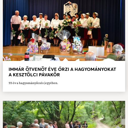
IMMÁR ÖTVENÖT ÉVE ŐRZI A HAGYOMÁNYOKAT
A KESZTÖLCI PÁVAKÖR
55 év a hagyományőrzés jegyében.