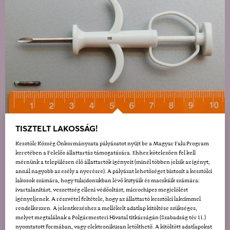
TISZTELT LAKOSSÁG!
Kesztölc Község Önkormányzata pályázatot nyújt be a Magyar Falu Program
keretében a Felelős állattartás támogatására. Ehhez kötelezően fel kell
mérnünk a településen élő állattartók igényeit (minél többen jelzik az igényt,
annál nagyobb az esély a nyerésre). A pályázat lehetőséget biztosít a kesztölci
lakosok számára, hogy tulajdonukban lévő kutyáik és macskáik számára:
ivartalanítást, veszettség elleni védőoltást, microchipes megjelölést
igényeljenek. A részvétel feltétele, hogy az állattartó kesztölci lakcímmel
rendelkezzen. A jelentkezéshez a mellékelt adatlap kitöltése szükséges,
melyet megtalálnak a Polgármesteri Hivatal titkárságán (Szabadság tér 11.)
nyomtatott formában, vagy elektronikusan letölthető. A kitöltött adatlapokat