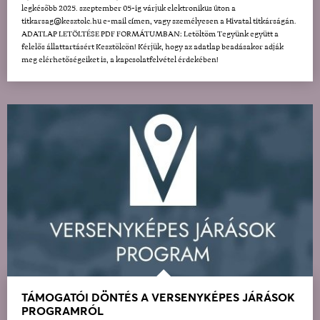
legkésőbb 2025. szeptember 05-ig várjuk elektronikus úton a
titkarsag@kesztolc.hu e-mail címen, vagy személyesen a Hivatal titkárságán.
ADATLAP LETÖLTÉSE PDF FORMÁTUMBAN: Letöltöm Tegyünk együtt a
felelős állattartásért Kesztölcön! Kérjük, hogy az adatlap beadásakor adják
meg elérhetőségeiket is, a kapcsolatfelvétel érdekében!
TÁMOGATÓI DÖNTÉS A VERSENYKÉPES JÁRÁSOK
PROGRAMRÓL