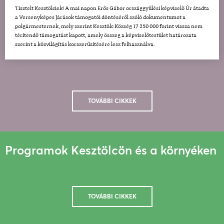
Tisztelt Kesztölciek! A mai napon Erős Gábor országgyűlési képviselő Úr átadta
a Versenyképes Járások támogatói döntéséről szóló dokumentumot a
polgármesternek, mely szerint Kesztölc Község 17 250 000 forint vissza nem
térítendő támogatást kapott, amely összeg a képviselőtestület határozata
szerint a közvilágítás korszerűsítésére lesz felhasználva.
TOVÁBBI CIKKEK
Programok Kesztölcön és a környéken
TOVÁBBI CIKKEK