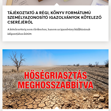
TÁJÉKOZTATÓ A RÉGI, KÖNYV FORMÁTUMÚ
SZEMÉLYAZONOSÍTÓ IGAZOLVÁNYOK KÖTELEZŐ
CSERÉJÉRŐL
A kötelezettség nem életkorhoz, hanem az igazolvány kiállításának
időpontjához kötött.