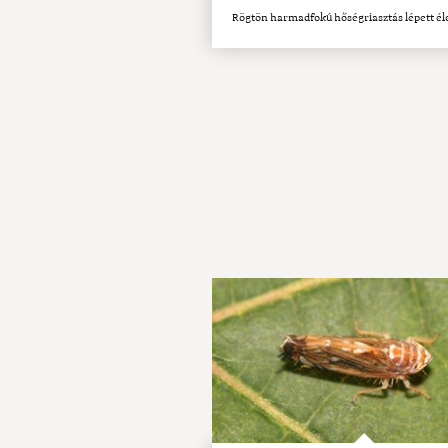
Rögtön harmadfokú hőségriasztás lépett él