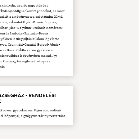
s kánikula, az erős napsütés és a
khiány eddig is okozott gondokat, és most
szárítja a növényzetet, ezért június 22-től
sten, valamint Győr-Moson-Sopron,
Bihar, Jász-Nagykun-Szolnok, Komárom-
gom és Szabolcs-Szatmár-Bereg
ékben is tűzgyújtási tilalom lép életbe.
Heves, Csongrád-Csanád, Borsod-Abaúj-
n és Bács-Kiskun vármegyékben a
zás továbbra is érvényben marad, így
n tizenegy térségben érvényes a
zás.
SZSÉGHÁZ - RENDELÉSI
K
tt orvos, gyerekorvos, fogorvos, védőnő
si időpontjai, a gyógyszertár nyitvatartása