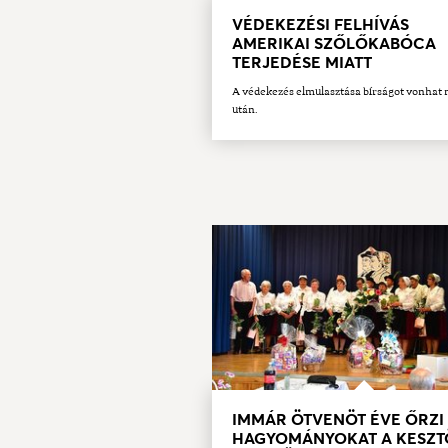
VÉDEKEZÉSI FELHÍVÁS
AMERIKAI SZŐLŐKABÓCA
TERJEDÉSE MIATT
A védekezés elmulasztása bírságot vonhat
után.
IMMÁR ÖTVENÖT ÉVE ŐRZI
HAGYOMÁNYOKAT A KESZT