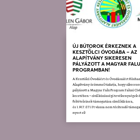
ÚJ BÚTOROK ÉRKEZNEK A
KESZTÖLCI ÓVODÁBA – AZ
ALAPÍTVÁNY SIKERESEN
PÁLYÁZOTT A MAGYAR FAL
PROGRAMBAN!
A Kesztölci Óvodáért és Óvodásaiért Közha
Alapítvány örömmel tudatja, hogy sikerese
pályázott a Magyar Falu Program Falusi Civi
keretében – civil közösségi tevékenységek 
feltételeinek támogatása című kiírásra,
és 1.917.871 Ft vissza nem térítendő támoga
nyert el!