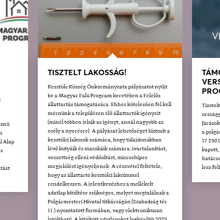
TISZTELT LAKOSSÁG!
TÁM
VER
Kesztölc Község Önkormányzata pályázatot nyújt
PRO
be a Magyar Falu Program keretében a Felelős
U
állattartás támogatására. Ehhez kötelezően fel kell
Tisztel
mérnünk a településen élő állattartók igényeit
országg
(minél többen jelzik az igényt, annál nagyobb az
Járáso
sznú
esély a nyerésre). A pályázat lehetőséget biztosít a
a polgá
n
kesztölci lakosok számára, hogy tulajdonukban
17 250 
l Alap
lévő kutyáik és macskáik számára: ivartalanítást,
kapott,
és
veszettség elleni védőoltást, microchipes
határoz
megjelölést igényeljenek. A részvétel feltétele,
lesz fe
tást
hogy az állattartó kesztölci lakcímmel
rendelkezzen. A jelentkezéshez a mellékelt
adatlap kitöltése szükséges, melyet megtalálnak a
Polgármesteri Hivatal titkárságán (Szabadság tér
11.) nyomtatott formában, vagy elektronikusan
letölthető. A kitöltött adatlapokat legkésőbb 2025.