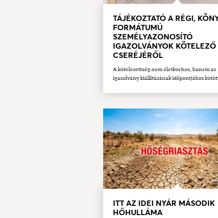
TÁJÉKOZTATÓ A RÉGI, KÖN
FORMÁTUMÚ
SZEMÉLYAZONOSÍTÓ
IGAZOLVÁNYOK KÖTELEZŐ
CSERÉJÉRŐL
A kötelezettség nem életkorhoz, hanem az
igazolvány kiállításának időpontjához kötöt
ITT AZ IDEI NYÁR MÁSODIK
HŐHULLÁMA