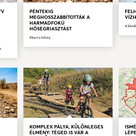
YV
PÉNTEKIG
FELH
MEGHOSSZABBÍTOTTÁK A
VÍZ
HARMADFOKÚ
A kánik
HŐSÉGRIASZTÁST
Kitart a hőség.
t.
KOMPLEX PÁLYA, KÜLÖNLEGES
ISMÉ
ÉLMÉNY: TÉGED IS VÁR A
LÉPE