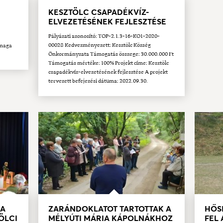
KESZTÖLC CSAPADÉKVÍZ-
ELVEZETÉSÉNEK FEJLESZTÉSE
Pályázati azonosító: TOP-2.1.3-16-KO1-2020-
00028 Kedvezményezett: Kesztölc Község
 maga
Önkormányzata Támogatás összege: 30.000.000 Ft
Támogatás mértéke: 100% Projekt címe: Kesztölc
csapadékvíz-elvezetésének fejlesztése A projekt
tervezett befejezési dátuma: 2022.09.30.
 A
ZARÁNDOKLATOT TARTOTTAK A
HŐS
ÖLCI
MÉLYÚTI MÁRIA KÁPOLNÁKHOZ
FEL 