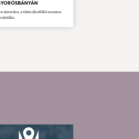
YORÓSBÁNYÁN
en döntetlen, a többi ellenféllel szemben
helytállás.