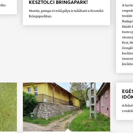
KESZTÖLCI BRINGAPARK!
etbe.
A tartó
csapadé
Montis, pumpa és triál pálya is található a Kesztölci
tovább 
Bringaparkban.
Budape
Hajdú-
Eszter
vármegy
Pest, 
Zemplé
korláto
összese
korláto
EGÉ
IDŐ
A felnő
rendelé