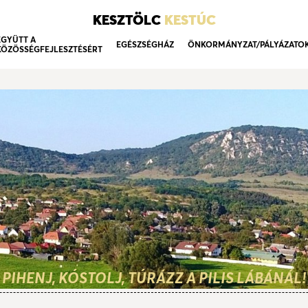
KESZTÖLC
KESTÚC
EGYÜTT A
EGÉSZSÉGHÁZ
ÖNKORMÁNYZAT/PÁLYÁZATO
KÖZÖSSÉGFEJLESZTÉSÉRT
PIHENJ, KÓSTOLJ, TÚRÁZZ A PILIS LÁBÁNÁL!