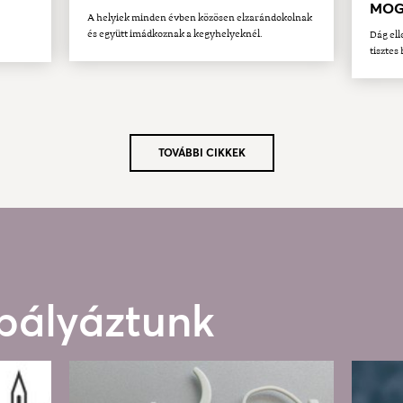
MOG
A helyiek minden évben közösen elzarándokolnak
és együtt imádkoznak a kegyhelyeknél.
Dág ell
tisztes 
TOVÁBBI CIKKEK
 pályáztunk