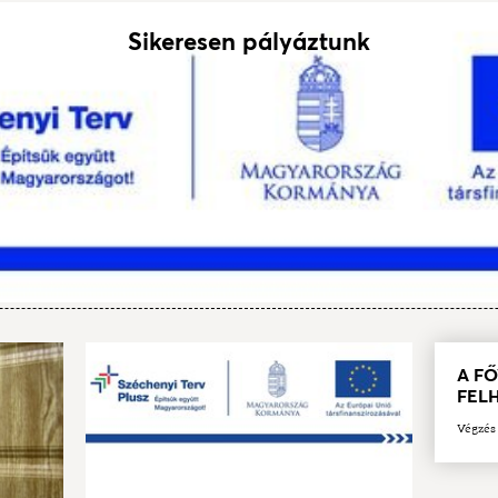
Sikeresen pályáztunk
A F
FEL
Végzés