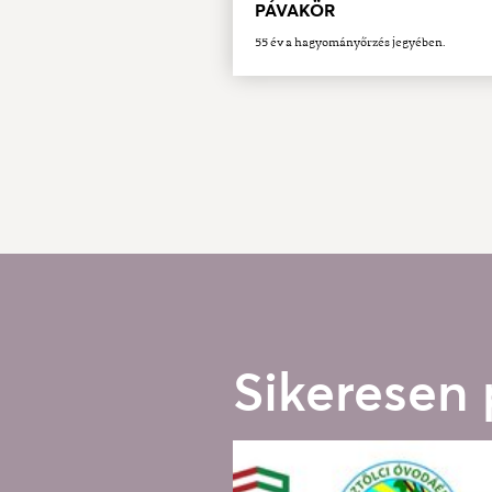
PÁVAKÖR
55 év a hagyományőrzés jegyében.
Sikeresen