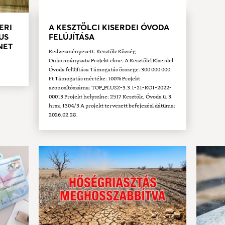
ERI
A KESZTÖLCI KISERDEI ÓVODA
US
FELÚJÍTÁSA
ÜNET
Kedvezményezett: Kesztölc Község
Önkormányzata Projekt címe: A Kesztölci Kiserdei
Óvoda felújítása Támogatás összege: 300 000 000
Ft Támogatás mértéke: 100% Projekt
azonosítószáma: TOP_PLUSZ-3.3.1-21-KO1-2022-
00013 Projekt helyszíne: 2517 Kesztölc, Óvoda u. 3.
hrsz. 1304/3 A projekt tervezett befejezési dátuma:
2026.02.28.