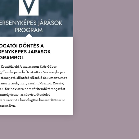
OGATÓI DÖNTÉS A
SENYKÉPES JÁRÁSOK
GRAMRÓL
t Kesztölciek! A mai napon Erős Gábor
yűlési képviselő Úr átadta a Versenyképes
k támogatói döntéséről szóló dokumentumot
rmesternek, mely szerint Kesztölc Község
000 forint vissza nem térítendő támogatást
 amely összeg a képviselőtestület
ata szerint a közvilágítás korszerűsítésére
lhasználva.