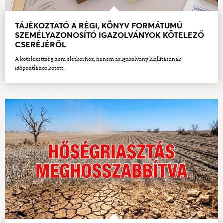
TÁJÉKOZTATÓ A RÉGI, KÖNYV FORMÁTUMÚ
SZEMÉLYAZONOSÍTÓ IGAZOLVÁNYOK KÖTELEZŐ
CSERÉJÉRŐL
A kötelezettség nem életkorhoz, hanem az igazolvány kiállításának
időpontjához kötött.