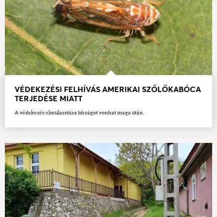
VÉDEKEZÉSI FELHÍVÁS AMERIKAI SZŐLŐKABÓCA
TERJEDÉSE MIATT
A védekezés elmulasztása bírságot vonhat maga után.