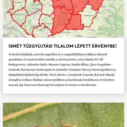
ISMÉT TŰZGYÚJTÁSI TILALOM LÉPETT ÉRVÉNYBE!
A tartós kánikula, az erős napsütés és a csapadékhiány eddig is okozott
gondokat, és most tovább szárítja a növényzetet, ezért június 22-től
Budapesten, valamint Győr-Moson-Sopron, Hajdú-Bihar, Jász-Nagykun-
Szolnok, Komárom-Esztergom és Szabolcs-Szatmár-Bereg vármegyékben is
tűzgyújtási tilalom lép életbe. Pest, Heves, Csongrád-Csanád, Borsod-Abaúj-
Zemplén és Bács-Kiskun vármegyékben a korlátozás továbbra is érvényben
marad, így összesen tizenegy térségben érvényes a korlátozás.