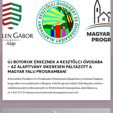
ÚJ BÚTOROK ÉRKEZNEK A KESZTÖLCI ÓVODÁBA
– AZ ALAPÍTVÁNY SIKERESEN PÁLYÁZOTT A
MAGYAR FALU PROGRAMBAN!
A Kesztölci Óvodáért és Óvodásaiért Közhasznú Alapítvány örömmel tudatja,
hogy sikeresen pályázott a Magyar Falu Program Falusi Civil Alap keretében –
civil közösségi tevékenységek és feltételeinek támogatása című kiírásra,
és 1.917.871 Ft vissza nem térítendő támogatást nyert el!