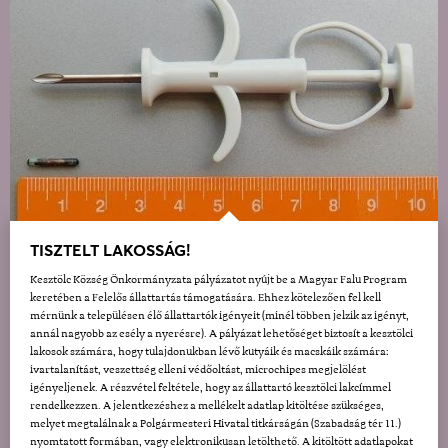
TISZTELT LAKOSSÁG!
Kesztölc Község Önkormányzata pályázatot nyújt be a Magyar Falu Program
keretében a Felelős állattartás támogatására. Ehhez kötelezően fel kell
mérnünk a településen élő állattartók igényeit (minél többen jelzik az igényt,
annál nagyobb az esély a nyerésre). A pályázat lehetőséget biztosít a kesztölci
lakosok számára, hogy tulajdonukban lévő kutyáik és macskáik számára:
ivartalanítást, veszettség elleni védőoltást, microchipes megjelölést
igényeljenek. A részvétel feltétele, hogy az állattartó kesztölci lakcímmel
rendelkezzen. A jelentkezéshez a mellékelt adatlap kitöltése szükséges,
melyet megtalálnak a Polgármesteri Hivatal titkárságán (Szabadság tér 11.)
nyomtatott formában, vagy elektronikusan letölthető. A kitöltött adatlapokat