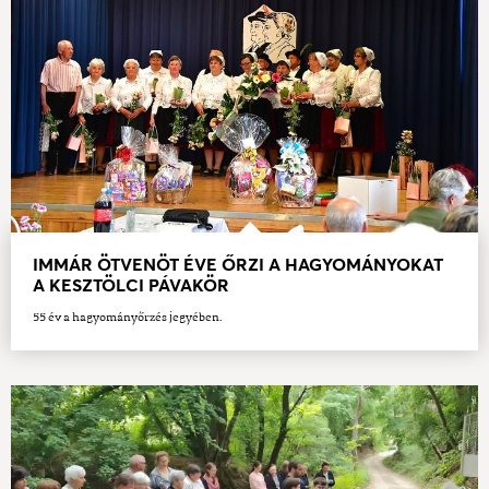
IMMÁR ÖTVENÖT ÉVE ŐRZI A HAGYOMÁNYOKAT
A KESZTÖLCI PÁVAKÖR
55 év a hagyományőrzés jegyében.