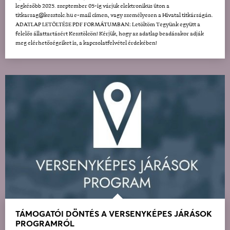
legkésőbb 2025. szeptember 05-ig várjuk elektronikus úton a
titkarsag@kesztolc.hu e-mail címen, vagy személyesen a Hivatal titkárságán.
ADATLAP LETÖLTÉSE PDF FORMÁTUMBAN: Letöltöm Tegyünk együtt a
felelős állattartásért Kesztölcön! Kérjük, hogy az adatlap beadásakor adják
meg elérhetőségeiket is, a kapcsolatfelvétel érdekében!
TÁMOGATÓI DÖNTÉS A VERSENYKÉPES JÁRÁSOK
PROGRAMRÓL