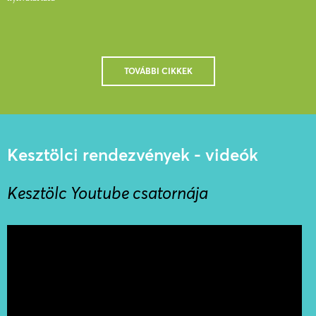
TOVÁBBI CIKKEK
Kesztölci rendezvények - videók
Kesztölc Youtube csatornája