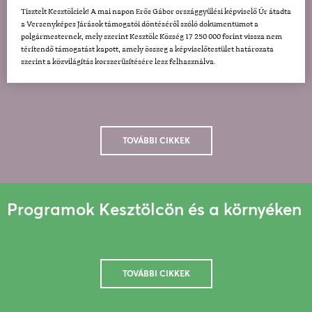
Tisztelt Kesztölciek! A mai napon Erős Gábor országgyűlési képviselő Úr átadta
a Versenyképes Járások támogatói döntéséről szóló dokumentumot a
polgármesternek, mely szerint Kesztölc Község 17 250 000 forint vissza nem
térítendő támogatást kapott, amely összeg a képviselőtestület határozata
szerint a közvilágítás korszerűsítésére lesz felhasználva.
TOVÁBBI CIKKEK
Programok Kesztölcön és a környéken
TOVÁBBI CIKKEK