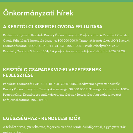
Önkormányzati hírek
A KESZTÖLCI KISERDEI ÓVODA FELÚJÍTÁSA
Kedvezményezett: Kesztölc Község Önkormányzata Projekt címe: A Kesztölci Kiserdei
Óvoda felújítása Támogatás összege: 300 000 000 Ft Támogatás mértéke: 100% Projekt
azonosítószáma: TOP_PLUSZ-3.3.1-21-KO1-2022-00013 Projekt helyszíne: 2517
Kesztölc, Óvoda u. 3. hrsz. 1304/3 A projekt tervezett befejezési dátuma: 2026.02.28.
KESZTÖLC CSAPADÉKVÍZ-ELVEZETÉSÉNEK
FEJLESZTÉSE
Pályázati azonosító: TOP-2.1.3-16-KO1-2020-00028 Kedvezményezett: Kesztölc
Község Önkormányzata Támogatás összege: 30.000.000 Ft Támogatás mértéke: 100%
Projekt címe: Kesztölc csapadékvíz-elvezetésének fejlesztése A projekt tervezett
befejezési dátuma: 2022.09.30.
EGÉSZSÉGHÁZ - RENDELÉSI IDŐK
A felnőtt orvos, gyerekorvos, fogorvos, védőnő rendelési időpontjai, a gyógyszertár
nyitvatartása