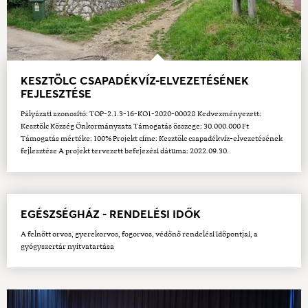
KESZTÖLC CSAPADÉKVÍZ-ELVEZETÉSÉNEK
FEJLESZTÉSE
Pályázati azonosító: TOP-2.1.3-16-KO1-2020-00028 Kedvezményezett:
Kesztölc Község Önkormányzata Támogatás összege: 30.000.000 Ft
Támogatás mértéke: 100% Projekt címe: Kesztölc csapadékvíz-elvezetésének
fejlesztése A projekt tervezett befejezési dátuma: 2022.09.30.
EGÉSZSÉGHÁZ - RENDELÉSI IDŐK
A felnőtt orvos, gyerekorvos, fogorvos, védőnő rendelési időpontjai, a
gyógyszertár nyitvatartása