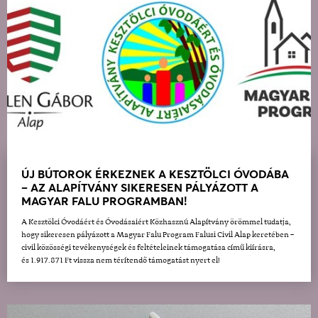
ÚJ BÚTOROK ÉRKEZNEK A KESZTÖLCI ÓVODÁBA
– AZ ALAPÍTVÁNY SIKERESEN PÁLYÁZOTT A
MAGYAR FALU PROGRAMBAN!
A Kesztölci Óvodáért és Óvodásaiért Közhasznú Alapítvány örömmel tudatja,
hogy sikeresen pályázott a Magyar Falu Program Falusi Civil Alap keretében –
civil közösségi tevékenységek és feltételeinek támogatása című kiírásra,
és 1.917.871 Ft vissza nem térítendő támogatást nyert el!