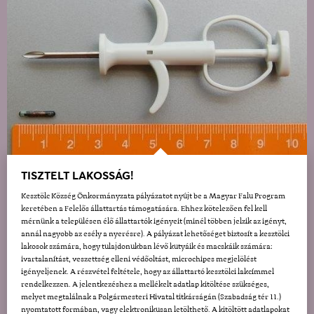
TISZTELT LAKOSSÁG!
Kesztölc Község Önkormányzata pályázatot nyújt be a Magyar Falu Program
keretében a Felelős állattartás támogatására. Ehhez kötelezően fel kell
mérnünk a településen élő állattartók igényeit (minél többen jelzik az igényt,
annál nagyobb az esély a nyerésre). A pályázat lehetőséget biztosít a kesztölci
lakosok számára, hogy tulajdonukban lévő kutyáik és macskáik számára:
ivartalanítást, veszettség elleni védőoltást, microchipes megjelölést
igényeljenek. A részvétel feltétele, hogy az állattartó kesztölci lakcímmel
rendelkezzen. A jelentkezéshez a mellékelt adatlap kitöltése szükséges,
melyet megtalálnak a Polgármesteri Hivatal titkárságán (Szabadság tér 11.)
nyomtatott formában, vagy elektronikusan letölthető. A kitöltött adatlapokat