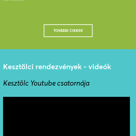
TOVÁBBI CIKKEK
Kesztölci rendezvények - videók
Kesztölc Youtube csatornája