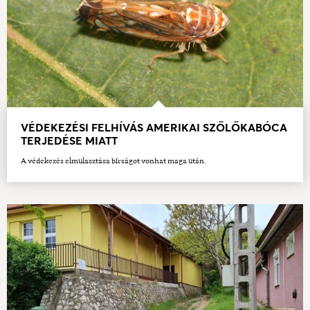
VÉDEKEZÉSI FELHÍVÁS AMERIKAI SZŐLŐKABÓCA
TERJEDÉSE MIATT
A védekezés elmulasztása bírságot vonhat maga után.