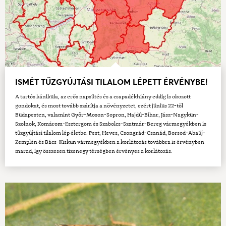
ISMÉT TŰZGYÚJTÁSI TILALOM LÉPETT ÉRVÉNYBE!
A tartós kánikula, az erős napsütés és a csapadékhiány eddig is okozott
gondokat, és most tovább szárítja a növényzetet, ezért június 22-től
Budapesten, valamint Győr-Moson-Sopron, Hajdú-Bihar, Jász-Nagykun-
Szolnok, Komárom-Esztergom és Szabolcs-Szatmár-Bereg vármegyékben is
tűzgyújtási tilalom lép életbe. Pest, Heves, Csongrád-Csanád, Borsod-Abaúj-
Zemplén és Bács-Kiskun vármegyékben a korlátozás továbbra is érvényben
marad, így összesen tizenegy térségben érvényes a korlátozás.