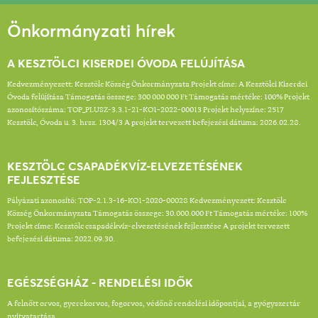
Önkormányzati hírek
A KESZTÖLCI KISERDEI ÓVODA FELÚJÍTÁSA
Kedvezményezett: Kesztölc Község Önkormányzata Projekt címe: A Kesztölci Kiserdei
Óvoda felújítása Támogatás összege: 300 000 000 Ft Támogatás mértéke: 100% Projekt
azonosítószáma: TOP_PLUSZ-3.3.1-21-KO1-2022-00013 Projekt helyszíne: 2517
Kesztölc, Óvoda u. 3. hrsz. 1304/3 A projekt tervezett befejezési dátuma: 2026.02.28.
KESZTÖLC CSAPADÉKVÍZ-ELVEZETÉSÉNEK
FEJLESZTÉSE
Pályázati azonosító: TOP-2.1.3-16-KO1-2020-00028 Kedvezményezett: Kesztölc
Község Önkormányzata Támogatás összege: 30.000.000 Ft Támogatás mértéke: 100%
Projekt címe: Kesztölc csapadékvíz-elvezetésének fejlesztése A projekt tervezett
befejezési dátuma: 2022.09.30.
EGÉSZSÉGHÁZ - RENDELÉSI IDŐK
A felnőtt orvos, gyerekorvos, fogorvos, védőnő rendelési időpontjai, a gyógyszertár
nyitvatartása