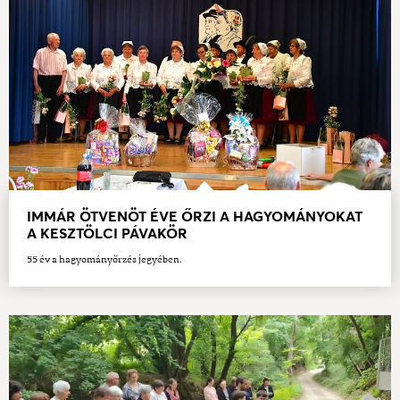
IMMÁR ÖTVENÖT ÉVE ŐRZI A HAGYOMÁNYOKAT
A KESZTÖLCI PÁVAKÖR
55 év a hagyományőrzés jegyében.