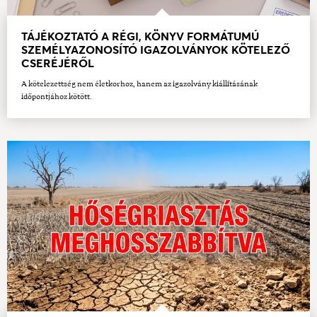
TÁJÉKOZTATÓ A RÉGI, KÖNYV FORMÁTUMÚ
SZEMÉLYAZONOSÍTÓ IGAZOLVÁNYOK KÖTELEZŐ
CSERÉJÉRŐL
A kötelezettség nem életkorhoz, hanem az igazolvány kiállításának
időpontjához kötött.