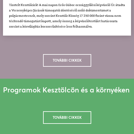
Tisztelt Kesztölciek! A mai napon Erős Gábor országgyűlési képviselő Úr átadta
a Versenyképes Járások támogatói döntéséről szóló dokumentumot a
polgármesternek, mely szerint Kesztölc Község 17 250 000 forint vissza nem
térítendő támogatást kapott, amely összeg a képviselőtestület határozata
szerint a közvilágítás korszerűsítésére lesz felhasználva.
TOVÁBBI CIKKEK
Programok Kesztölcön és a környéken
TOVÁBBI CIKKEK