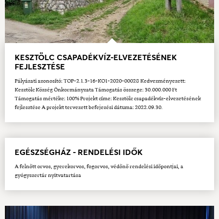
KESZTÖLC CSAPADÉKVÍZ-ELVEZETÉSÉNEK
FEJLESZTÉSE
Pályázati azonosító: TOP-2.1.3-16-KO1-2020-00028 Kedvezményezett:
Kesztölc Község Önkormányzata Támogatás összege: 30.000.000 Ft
Támogatás mértéke: 100% Projekt címe: Kesztölc csapadékvíz-elvezetésének
fejlesztése A projekt tervezett befejezési dátuma: 2022.09.30.
EGÉSZSÉGHÁZ - RENDELÉSI IDŐK
A felnőtt orvos, gyerekorvos, fogorvos, védőnő rendelési időpontjai, a
gyógyszertár nyitvatartása