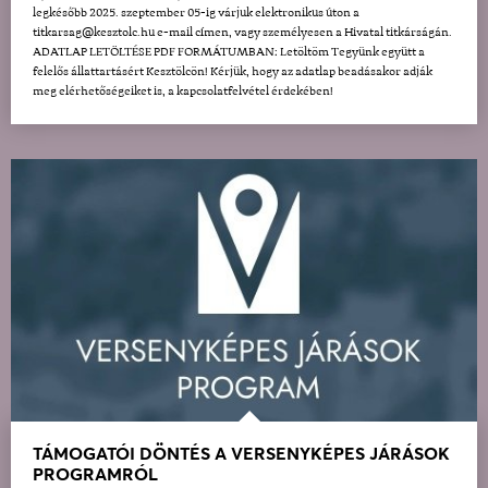
legkésőbb 2025. szeptember 05-ig várjuk elektronikus úton a
titkarsag@kesztolc.hu e-mail címen, vagy személyesen a Hivatal titkárságán.
ADATLAP LETÖLTÉSE PDF FORMÁTUMBAN: Letöltöm Tegyünk együtt a
felelős állattartásért Kesztölcön! Kérjük, hogy az adatlap beadásakor adják
meg elérhetőségeiket is, a kapcsolatfelvétel érdekében!
TÁMOGATÓI DÖNTÉS A VERSENYKÉPES JÁRÁSOK
PROGRAMRÓL