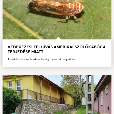
VÉDEKEZÉSI FELHÍVÁS AMERIKAI SZŐLŐKABÓCA
TERJEDÉSE MIATT
A védekezés elmulasztása bírságot vonhat maga után.