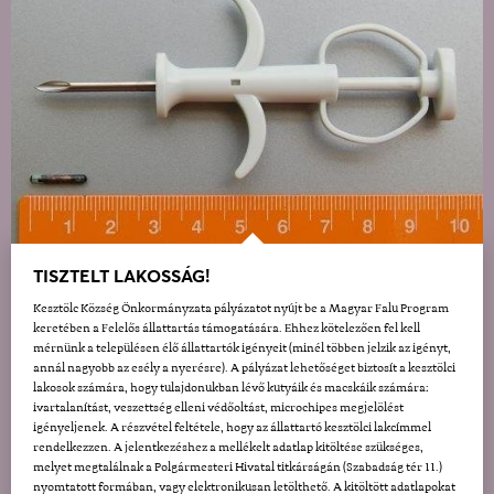
TISZTELT LAKOSSÁG!
Kesztölc Község Önkormányzata pályázatot nyújt be a Magyar Falu Program
keretében a Felelős állattartás támogatására. Ehhez kötelezően fel kell
mérnünk a településen élő állattartók igényeit (minél többen jelzik az igényt,
annál nagyobb az esély a nyerésre). A pályázat lehetőséget biztosít a kesztölci
lakosok számára, hogy tulajdonukban lévő kutyáik és macskáik számára:
ivartalanítást, veszettség elleni védőoltást, microchipes megjelölést
igényeljenek. A részvétel feltétele, hogy az állattartó kesztölci lakcímmel
rendelkezzen. A jelentkezéshez a mellékelt adatlap kitöltése szükséges,
melyet megtalálnak a Polgármesteri Hivatal titkárságán (Szabadság tér 11.)
nyomtatott formában, vagy elektronikusan letölthető. A kitöltött adatlapokat