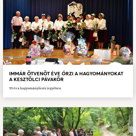
IMMÁR ÖTVENÖT ÉVE ŐRZI A HAGYOMÁNYOKAT
A KESZTÖLCI PÁVAKÖR
55 év a hagyományőrzés jegyében.