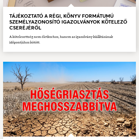
TÁJÉKOZTATÓ A RÉGI, KÖNYV FORMÁTUMÚ
SZEMÉLYAZONOSÍTÓ IGAZOLVÁNYOK KÖTELEZŐ
CSERÉJÉRŐL
A kötelezettség nem életkorhoz, hanem az igazolvány kiállításának
időpontjához kötött.