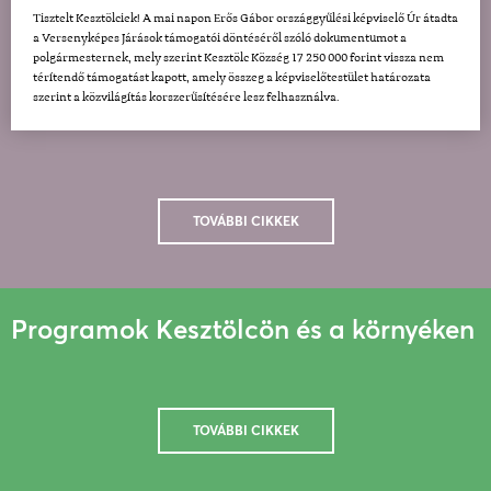
Tisztelt Kesztölciek! A mai napon Erős Gábor országgyűlési képviselő Úr átadta
a Versenyképes Járások támogatói döntéséről szóló dokumentumot a
polgármesternek, mely szerint Kesztölc Község 17 250 000 forint vissza nem
térítendő támogatást kapott, amely összeg a képviselőtestület határozata
szerint a közvilágítás korszerűsítésére lesz felhasználva.
TOVÁBBI CIKKEK
Programok Kesztölcön és a környéken
TOVÁBBI CIKKEK