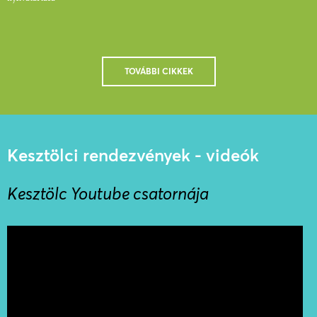
TOVÁBBI CIKKEK
Kesztölci rendezvények - videók
Kesztölc Youtube csatornája