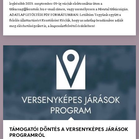
legkésőbb 2025. szeptember 05-ig várjuk elektronikus úton a
titkarsag@kesztolc.hu e-mail címen, vagy személyesen a Hivatal titkárságán.
ADATLAP LETÖLTÉSE PDF FORMÁTUMBAN: Letöltöm Tegyünk együtt a
felelős állattartásért Kesztölcön! Kérjük, hogy az adatlap beadásakor adják
meg elérhetőségeiket is, a kapcsolatfelvétel érdekében!
TÁMOGATÓI DÖNTÉS A VERSENYKÉPES JÁRÁSOK
PROGRAMRÓL