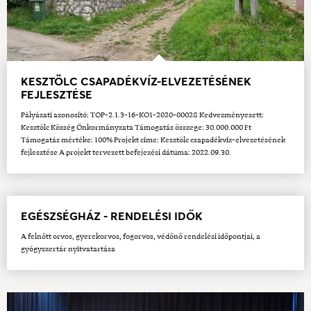
KESZTÖLC CSAPADÉKVÍZ-ELVEZETÉSÉNEK
FEJLESZTÉSE
Pályázati azonosító: TOP-2.1.3-16-KO1-2020-00028 Kedvezményezett:
Kesztölc Község Önkormányzata Támogatás összege: 30.000.000 Ft
Támogatás mértéke: 100% Projekt címe: Kesztölc csapadékvíz-elvezetésének
fejlesztése A projekt tervezett befejezési dátuma: 2022.09.30.
EGÉSZSÉGHÁZ - RENDELÉSI IDŐK
A felnőtt orvos, gyerekorvos, fogorvos, védőnő rendelési időpontjai, a
gyógyszertár nyitvatartása