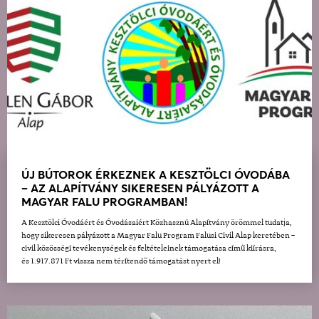
ÚJ BÚTOROK ÉRKEZNEK A KESZTÖLCI ÓVODÁBA
– AZ ALAPÍTVÁNY SIKERESEN PÁLYÁZOTT A
MAGYAR FALU PROGRAMBAN!
A Kesztölci Óvodáért és Óvodásaiért Közhasznú Alapítvány örömmel tudatja,
hogy sikeresen pályázott a Magyar Falu Program Falusi Civil Alap keretében –
civil közösségi tevékenységek és feltételeinek támogatása című kiírásra,
és 1.917.871 Ft vissza nem térítendő támogatást nyert el!