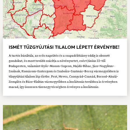
ISMÉT TŰZGYÚJTÁSI TILALOM LÉPETT ÉRVÉNYBE!
A tartós kánikula, az erős napsütés és a csapadékhiány eddig is okozott
gondokat, és most tovább szárítja a növényzetet, ezért június 22-től
Budapesten, valamint Győr-Moson-Sopron, Hajdú-Bihar, Jász-Nagykun-
Szolnok, Komárom-Esztergom és Szabolcs-Szatmár-Bereg vármegyékben is
tűzgyújtási tilalom lép életbe. Pest, Heves, Csongrád-Csanád, Borsod-Abaúj-
Zemplén és Bács-Kiskun vármegyékben a korlátozás továbbra is érvényben
marad, így összesen tizenegy térségben érvényes a korlátozás.