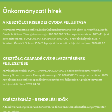
Önkormányzati hírek
A KESZTÖLCI KISERDEI ÓVODA FELÚJÍTÁSA
Kedvezményezett: Kesztölc Község Önkormányzata Projekt címe: A Kesztölci Kiserdei
Óvoda felújítása Támogatás összege: 300 000 000 Ft Támogatás mértéke: 100% Projekt
azonosítószáma: TOP_PLUSZ-3.3.1-21-KO1-2022-00013 Projekt helyszíne: 2517
Kesztölc, Óvoda u. 3. hrsz. 1304/3 A projekt tervezett befejezési dátuma: 2026.02.28.
KESZTÖLC CSAPADÉKVÍZ-ELVEZETÉSÉNEK
FEJLESZTÉSE
Pályázati azonosító: TOP-2.1.3-16-KO1-2020-00028 Kedvezményezett: Kesztölc
Község Önkormányzata Támogatás összege: 30.000.000 Ft Támogatás mértéke: 100%
Projekt címe: Kesztölc csapadékvíz-elvezetésének fejlesztése A projekt tervezett
befejezési dátuma: 2022.09.30.
EGÉSZSÉGHÁZ - RENDELÉSI IDŐK
A felnőtt orvos, gyerekorvos, fogorvos, védőnő rendelési időpontjai, a gyógyszertár
nyitvatartása