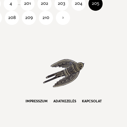
4
201
202
203
204
205
...
208
209
210
›
IMPRESSZUM
ADATKEZELÉS
KAPCSOLAT