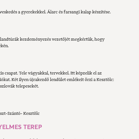
kedés a gyerekekkel. Álarc és farsangi kalap készítése.
Kalandtúrák kezdeményezés vezetőjét megkértük, hogy
ékén.
 csapat. Tele vágyakkal, tervekkel. Itt képzelik el az
iókat. Két ilyen újrakezdő lendület emlékeit őrzi a Kesztölc:
 szlovák telepesekét.
zt-Szántó- Kesztölc
YELMES TEREP