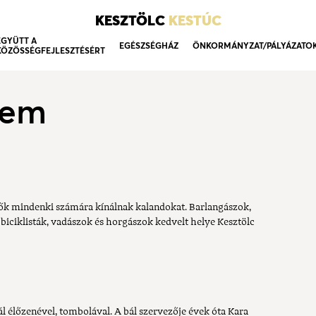
KESZTÖLC
KESTÚC
EGYÜTT A
EGÉSZSÉGHÁZ
ÖNKORMÁNYZAT/PÁLYÁZATO
KÖZÖSSÉGFEJLESZTÉSÉRT
lem
dők mindenki számára kínálnak kalandokat. Barlangászok,
biciklisták, vadászok és horgászok kedvelt helye Kesztölc
l élőzenével, tombolával. A bál szervezője évek óta Kara