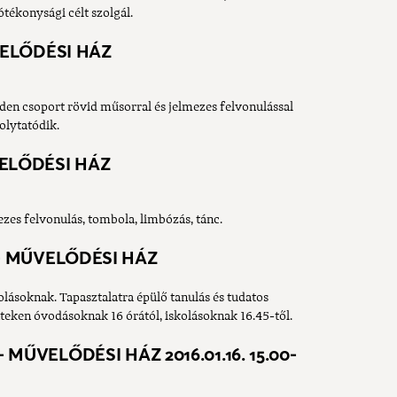
jótékonysági célt szolgál.
ELŐDÉSI HÁZ
en csoport rövid műsorral és jelmezes felvonulással
folytatódik.
VELŐDÉSI HÁZ
zes felvonulás, tombola, limbózás, tánc.
- MŰVELŐDÉSI HÁZ
lásoknak. Tapasztalatra épülő tanulás és tudatos
teken óvodásoknak 16 órától, iskolásoknak 16.45-től.
MŰVELŐDÉSI HÁZ 2016.01.16. 15.00-