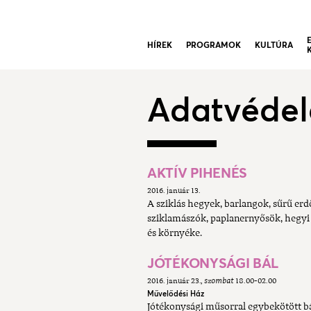
HÍREK
PROGRAMOK
KULTÚRA
Adatvéde
AKTÍV PIHENÉS
2016. január 13.
A sziklás hegyek, barlangok, sűrű er
sziklamászók, paplanernyősök, hegyi 
és környéke.
JÓTÉKONYSÁGI BÁL
2016. január 23.
szombat
18.00-02.00
Művelődési Ház
Jótékonysági műsorral egybekötött bá