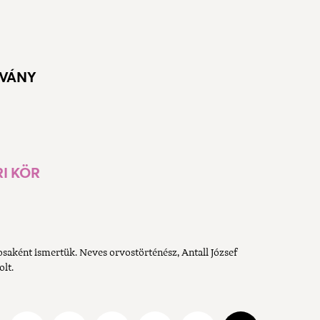
TVÁNY
I KÖR
vosaként ismertük. Neves orvostörténész, Antall József
olt.