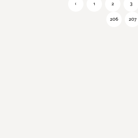
‹
1
2
3
206
207