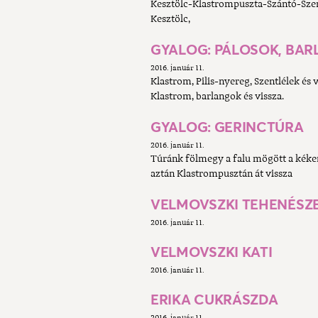
Kesztölc-Klastrompuszta-Szántó-Sze
Kesztölc,
GYALOG: PÁLOSOK, BA
2016. január 11.
Klastrom, Pilis-nyereg, Szentlélek és 
Klastrom, barlangok és vissza.
GYALOG: GERINCTÚRA
2016. január 11.
Túránk fölmegy a falu mögött a kéken é
aztán Klastrompusztán át vissza
VELMOVSZKI TEHENÉSZ
2016. január 11.
VELMOVSZKI KATI
2016. január 11.
ERIKA CUKRÁSZDA