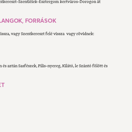
ntkereszt-Szentlélek-Esztergom kertváros-Dorogon át
RLANGOK, FORRÁSOK
vissza, vagy Szentkereszt felé vissza vagy rövidnek:
s aztán Sasfészek, Pilis-nyereg, Kilátó, le Szántó fölött és
ET