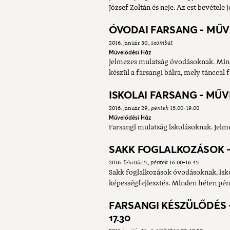
József Zoltán és neje. Az est bevétele 
ÓVODAI FARSANG - MŰV
2016. január 30.
szombat
Művelődési Ház
Jelmezes mulatság óvodásoknak. Mind
készül a farsangi bálra, mely tánccal 
ISKOLAI FARSANG - MŰ
2016. január 29.
péntek
15.00-19.00
Művelődési Ház
Farsangi mulatság iskolásoknak. Jelme
SAKK FOGLALKOZÁSOK 
2016. február 5.
péntek
16.00-16.45
Sakk foglalkozások óvodásoknak, isko
képességfejlesztés. Minden héten pén
FARSANGI KÉSZÜLŐDÉS - 
17.30