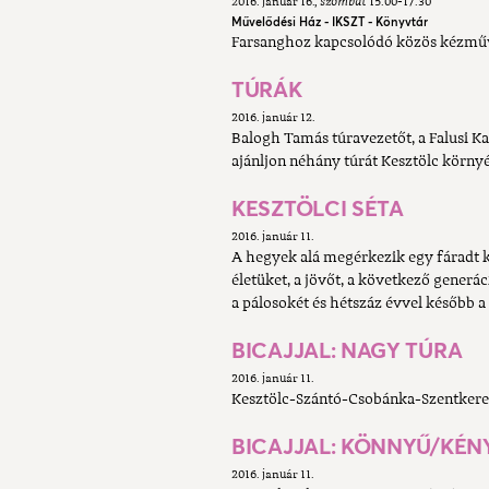
2016. január 16.
szombat
15.00-17.30
Művelődési Ház - IKSZT - Könyvtár
Farsanghoz kapcsolódó közös kézműves
TÚRÁK
2016. január 12.
Balogh Tamás túravezetőt, a Falusi 
ajánljon néhány túrát Kesztölc körny
KESZTÖLCI SÉTA
2016. január 11.
A hegyek alá megérkezik egy fáradt kis
életüket, a jövőt, a következő generác
a pálosokét és hétszáz évvel később a
BICAJJAL: NAGY TÚRA
2016. január 11.
Kesztölc-Szántó-Csobánka-Szentkeres
BICAJJAL: KÖNNYŰ/KÉN
2016. január 11.