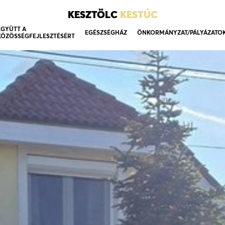
KESZTÖLC
KESTÚC
EGYÜTT A
EGÉSZSÉGHÁZ
ÖNKORMÁNYZAT/PÁLYÁZATO
KÖZÖSSÉGFEJLESZTÉSÉRT