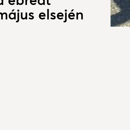
május elsején
Galér
öntött be” május elseje, a munka ünnepén
tt, színes szalagokkal díszített menet vonult
ttünk május elsején és nem pusztán a kellemes
edvességnek is örülhettek a kesztölciek. A
falusi hangos ébresztő színesítette a reggelt,
kat.
 focipályákról, elhaladt a porták előtt, többen
ZENÉS ÉBR
tve üdvözölték a felvonulókat. A résztvevők friss
 frissítővel és természetesen jó hangulattal is