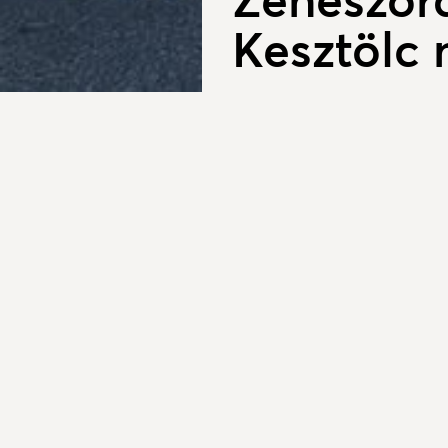
Kesztölc 
2026. május 05.
Hangos ébresztővel „kösz
hangszórókkal felszerelkeze
végig Kesztölc utcáin.
Gyönyörű napos időre ébredhe
napsütésnek, hanem egy kis k
művelődési ház szervezésében 
ezzel is éltetve a hagyományo
A menet 7 órakor indult útnak
kiálltak a házak elé és intege
süteménnyel, üdítővel, reggeli