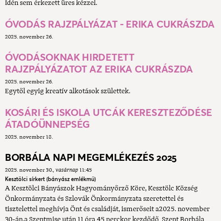
Idén sem érkezett üres kézzel.
ÓVODÁS RAJZPÁLYÁZAT - ERIKA CUKRÁSZDA
2025. november 26.
ÓVODÁSOKNAK HIRDETETT
RAJZPÁLYÁZATOT AZ ERIKA CUKRÁSZDA
2025. november 26.
Egytől egyig kreatív alkotások születtek.
KOSÁRI ÉS ISKOLA UTCÁK KERESZTEZŐDÉSE
ÁTADÓÜNNEPSÉG
2025. november 18.
BORBÁLA NAPI MEGEMLÉKEZÉS 2025
2025. november 30.
vasárnap
11:45
Kesztölci sírkert (bányász emlékmű)
A Kesztölci Bányászok Hagyományőrző Köre, Kesztölc Község
Önkormányzata és Szlovák Önkormányzata szeretettel és
tisztelettel meghívja Önt és családját, ismerőseit a2025. november
30-án,a Szentmise után 11 óra 45 perckor kezdődő Szent Borbála